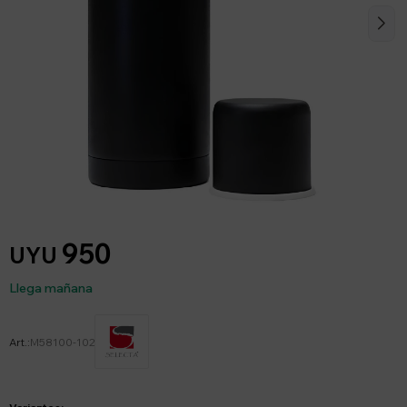
950
UYU
Llega mañana
M58100-102