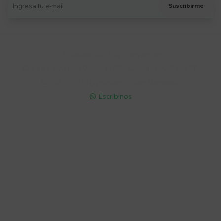
Suscribirme
Soriano 932 Esq. Convención

Lunes a Viernes 9:30 a 19:00 / Sábados 9:30 a 14:00

095 772 214 (Whatsapp - Solo Mensajes)

Escribinos

Cuenta
Empresa
Compra
Seguinos