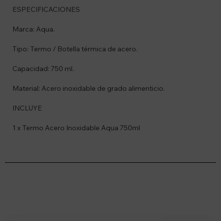
ESPECIFICACIONES
Marca: Aqua.
Tipo: Termo / Botella térmica de acero.
Capacidad: 750 ml.
Material: Acero inoxidable de grado alimenticio.
INCLUYE
1 x Termo Acero Inoxidable Aqua 750ml
Suscríbete a nuestro newsletter
Recibí ofertas, novedades y más