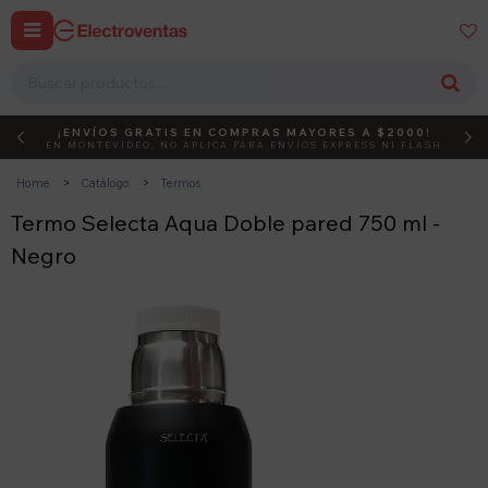


¡ENVÍOS GRATIS EN COMPRAS MAYORES A $2000!
DEBUT
ACTIVÁ EL CÓDIGO
EN MONTEVIDEO, NO APLICA PARA ENVÍOS EXPRESS NI FLASH
Home
Catálogo
Termos
Termo Selecta Aqua Doble pared 750 ml -
Negro