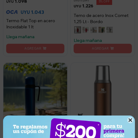
1.291
1.098
UYU
UYU
5
1.226
UYU
1.043
UYU
Temo de acero Inox Comet
Termo Flat Top en acero
1,25 Lt - Bordo
Inoxidable 1 lt
Llega mañana
Llega mañana

383
3.974
UYU
UYU