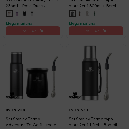
Vaso térmico Stanley To Go
Set Stanley Termo tapa
236mL - Rose Quartz
mate 2en1 800ml + Bombilla
- Negro
Llega mañana
Llega mañana
6.208
5.533
UYU
UYU
Set Stanley Termo
Set Stanley Termo tapa
Adventure To-Go 1lt+mate+
mate 2en1 1,2ml + Bombilla -