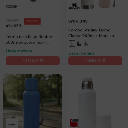
820
6.345
UYU
30
UYU
574
UYU
Combo Stanley Termo
Classic 940ml + Mate en
Termo bala Keep Rubber
Acero Inox. 230ml +
500ml en acero inox. -
Bombilla Spoon - Rose
Surtido
Llega mañana
quartz
Llega mañana