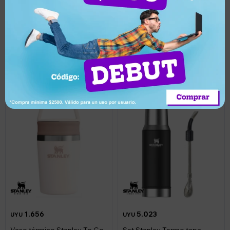
364
UYU
Termo Stanley acero
Termo en acero inoxidable
inoxidable tapa mate 2 en 1
de 750 ml - Azul
800ml - Bronce
Llega mañana
Llega mañana
1.656
5.023
UYU
UYU