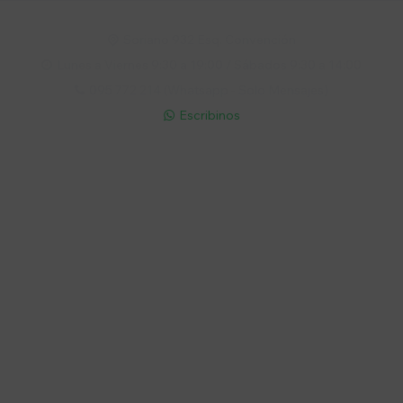
Soriano 932 Esq. Convención

Lunes a Viernes 9:30 a 19:00 / Sábados 9:30 a 14:00

095 772 214 (Whatsapp - Solo Mensajes)

Escribinos

Cuenta
Empresa
Compra
Seguinos