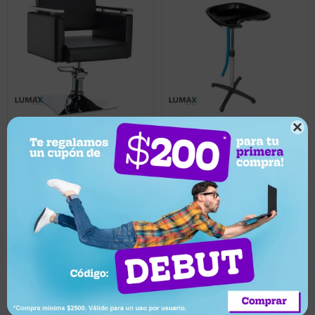

8.629
1.149
UYU
UYU
1.034
UYU
7.766
UYU
Lavatorio para Peluquería
Sillon de Peluqueria y
Barberia Hidraulico Giratorio
Llega hoy
- Negro