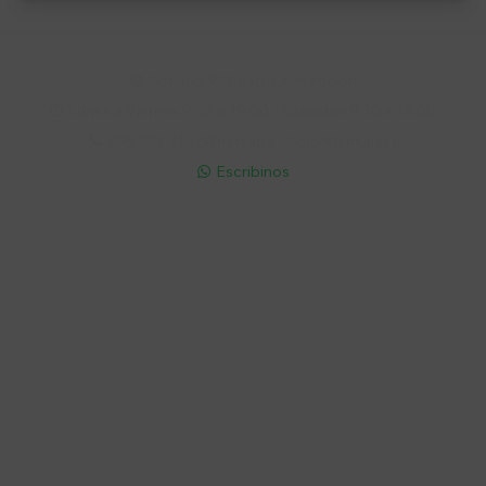
Soriano 932 Esq. Convención

Lunes a Viernes 9:30 a 19:00 / Sábados 9:30 a 14:00

095 772 214 (Whatsapp - Solo Mensajes)

Escribinos

Cuenta
Empresa
Compra
Seguinos