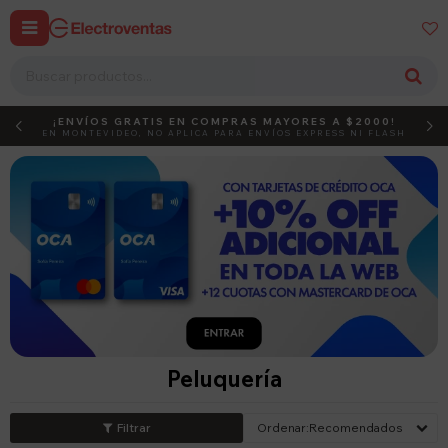


¡ENVÍOS GRATIS EN COMPRAS MAYORES A $2000!
DEBUT
ACTIVÁ EL CÓDIGO
EN MONTEVIDEO, NO APLICA PARA ENVÍOS EXPRESS NI FLASH
Peluquería
Recomendados