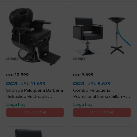
12.999
9.599
UYU
UYU
11.699
8.639
UYU
UYU
Sillon de Peluqueria Barberia
Combo Peluquería
Hidraulico Reclinable
Profesional Lumax Sillón +
Ecocuero - Negro
Lavatorio Cabeza
Llega hoy
Llega hoy