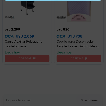
2.299
820
UYU
UYU
2.069
738
UYU
UYU
Carro Auxiliar Peluquería
Cepillo para Desenredar
modelo Elena
Tangle Teezer Salon Elite -
Mint Lilac
Llega hoy
Llega hoy
Suscríbete a nuestro newsletter
Recibí ofertas, novedades y más
Suscribirme