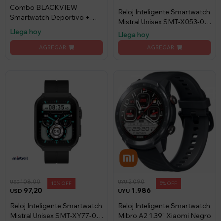
Combo BLACKVIEW
Reloj Inteligente Smartwatch
Smartwatch Deportivo +
Mistral Unisex SMT-X053-08
Auriculares
Llega hoy
Resistente al Agua.
Llega hoy
108,00
2.090
USD
UYU
10
5
97,20
1.986
USD
UYU
Reloj Inteligente Smartwatch
Reloj Inteligente Smartwatch
Mistral Unisex SMT-XY77-01
Mibro A2 1.39" Xiaomi Negro