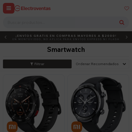


¡ENVÍOS GRATIS EN COMPRAS MAYORES A $2000!
DEBUT
ACTIVÁ EL CÓDIGO
EN MONTEVIDEO, NO APLICA PARA ENVÍOS EXPRESS NI FLASH
Smartwatch
Recomendados