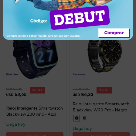
67,00
89,00
USD
USD
5
3
63,65
86,33
USD
USD
Reloj Inteligente Smartwatch
Reloj Inteligente Smartwatch
Blackview W90 Pro - Negro
Blackview Z30 niño - Azul
Llega hoy
Llega hoy