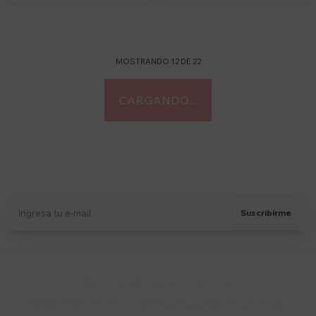
MOSTRANDO
12
DE
22
Suscríbete a nuestro newsletter
Recibí ofertas, novedades y más
Suscribirme
Soriano 932 Esq. Convención

Lunes a Viernes 9:30 a 19:00 / Sábados 9:30 a 14:00
