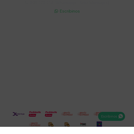
095 772 214 (Whatsapp - Solo Mensajes)

Escribinos

Cuenta
Empresa
Compra
Seguinos
Escribinos