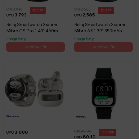
3.910
2.665
UYU
UYU
3
3
3.793
2.585
UYU
UYU
Reloj Smartwatch Xiaomi
Reloj Smartwatch Xiaomi
Mibro GS Pro 1.43" 460mAh
Mibro A3 1.39" 350mAh
Negro
Negro
Llega hoy
Llega hoy
89,00
3.000
USD
UYU
10
80,10
USD