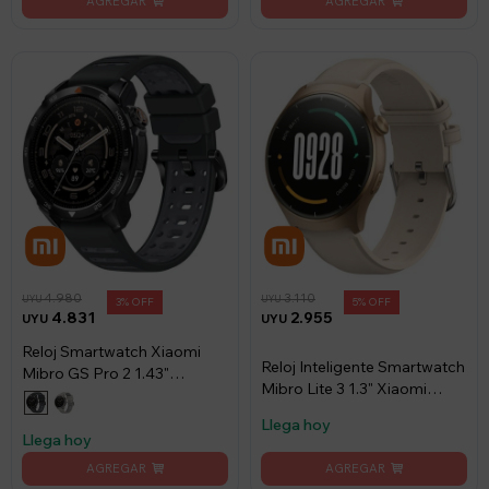
4.980
3.110
UYU
UYU
3
5
4.831
2.955
UYU
UYU
Reloj Smartwatch Xiaomi
Reloj Inteligente Smartwatch
Mibro GS Pro 2 1.43"
Mibro Lite 3 1.3" Xiaomi
460mAh - Gris
Dorado
Llega hoy
Llega hoy