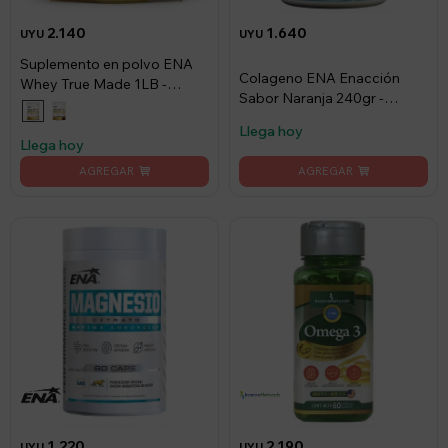
2.140
1.640
UYU
UYU
Suplemento en polvo ENA
Colageno ENA Enacción
Whey True Made 1LB -
Sabor Naranja 240gr -
Vainilla
Naranja
Llega hoy
Llega hoy
1.220
2.190
UYU
UYU