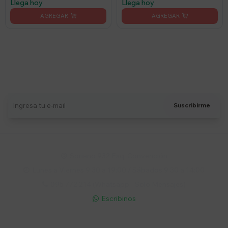
Llega hoy
Llega hoy
Suscríbete a nuestro newsletter
Recibí ofertas, novedades y más
Suscribirme
Soriano 932 Esq. Convención

Lunes a Viernes 9:30 a 19:00 / Sábados 9:30 a 14:00

095 772 214 (Whatsapp - Solo Mensajes)

Escribinos
