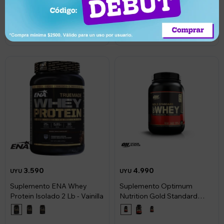
Llega hoy
Llega hoy
3.590
4.990
UYU
UYU
Suplemento ENA Whey
Suplemento Optimum
Protein Isolado 2 Lb - Vainilla
Nutrition Gold Standard
Whey 2Lb - Chocolate