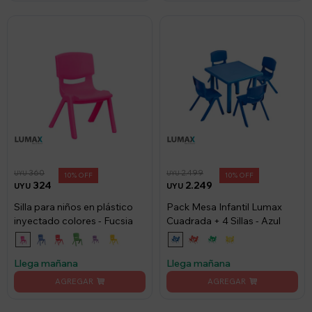
360
2.499
UYU
UYU
10
10
324
2.249
UYU
UYU
Silla para niños en plástico
Pack Mesa Infantil Lumax
inyectado colores - Fucsia
Cuadrada + 4 Sillas - Azul
Llega mañana
Llega mañana