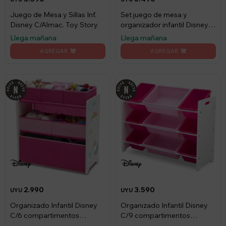
Juego de Mesa y Sillas Inf.
Set juego de mesa y
Disney C/Almac. Toy Story
organizador infantil Disney
Rosa- blanco
Llega mañana
Llega mañana
2.990
3.590
UYU
UYU
Organizado Infantil Disney
Organizado Infantil Disney
C/6 compartimentos
C/9 compartimentos
Rosado
Blanco-Rosa