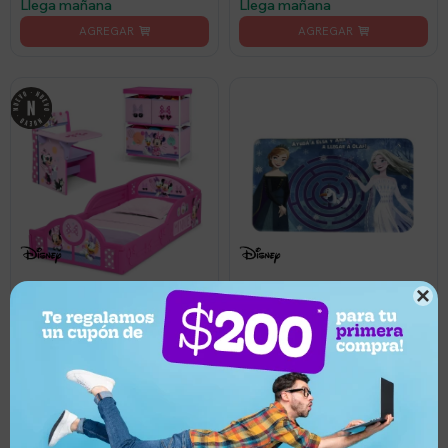
Llega mañana
Llega mañana

1.290
8.490
UYU
UYU
10
1.161
UYU
Juego de dormitorio Infantil
Alfombra infantil Frozen con
Disney 3 piezas Minnie
memoria de 77x117cm
Mouse
Llega mañana
Llega mañana