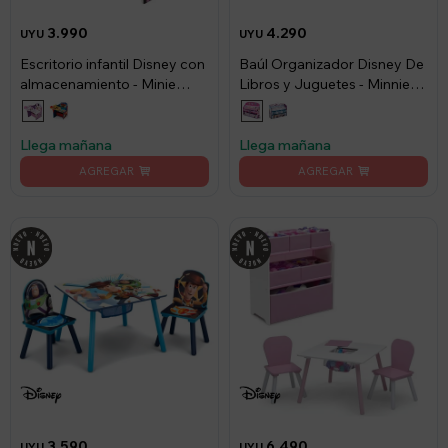
3.990
4.290
UYU
UYU
Escritorio infantil Disney con
Baúl Organizador Disney De
almacenamiento - Minie
Libros y Juguetes - Minnie
Mouse
Mouse
Llega mañana
Llega mañana
3.590
6.490
UYU
UYU