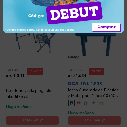
1.490
1.709
UYU
UYU
10
5
1.341
1.624
UYU
UYU
1.538
UYU
Mesa Cuadrada de Plástico
Escritorio y silla plegable
y Metal para Niños 60x60cm
infantil - azul
- Azul
Llega mañana
Llega mañana