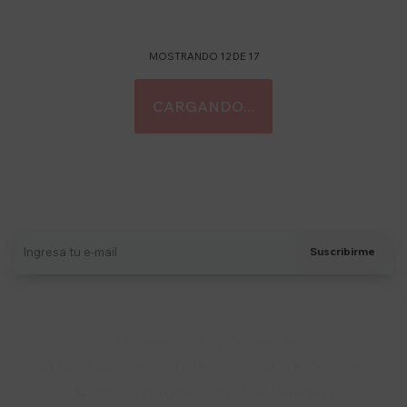
MOSTRANDO
12
DE
17
Suscríbete a nuestro newsletter
Recibí ofertas, novedades y más
Suscribirme
Soriano 932 Esq. Convención

Lunes a Viernes 9:30 a 19:00 / Sábados 9:30 a 14:00

095 772 214 (Whatsapp - Solo Mensajes)
