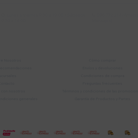
Lunes a Viernes 9:30 a 19:00 / Sábados
095 772 214 (Whatsa


9:30 a 14:00
Mensajes)
mpresa
Compra
e Nosotros
Cómo comprar
recomendaciones
Envíos y devoluciones
ucursales
Condiciones de compra
Contacto
Preguntas frecuentes
a con nosotros
Términos y condiciones de las promocio
ondiciones generales
Garantía de Productos y Partes