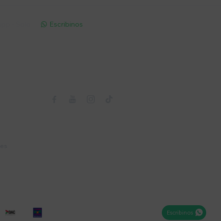
pp - Solo
Escribinos

Seguinos



nes
Escribinos