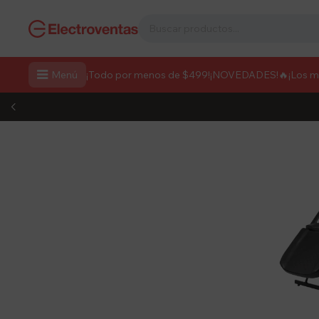

Menú
¡Todo por menos de $499!
¡NOVEDADES!
🔥¡Los 