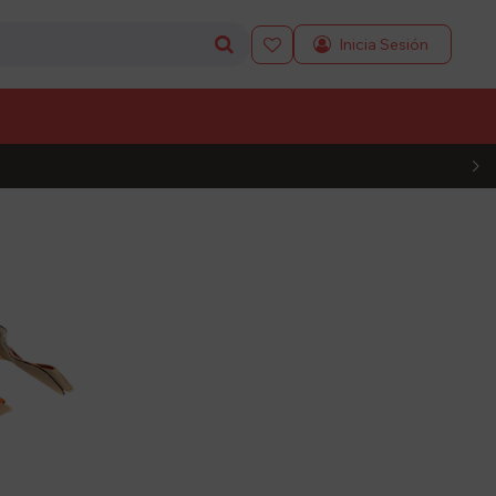

L CÓDIGO