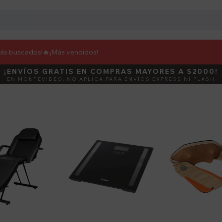
más buscados!🔥
¡Más vendidos!
¡ENVÍOS GRATIS EN COMPRAS MAYORES A $2000!
DEBUT
ACTIVÁ E
EN MONTEVIDEO, NO APLICA PARA ENVÍOS EXPRESS NI FLASH