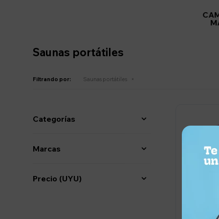
CAM
M
Saunas portátiles
Filtrando por:
Saunas portátiles
Categorías
Marcas
Precio
(UYU)