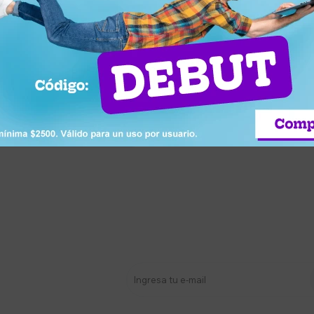
1.963
por personal portátil
stro newsletter
s y más