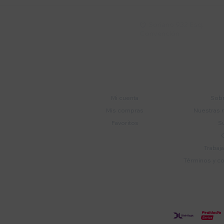
Soriano 932 Esq.

Convención
Cuenta
E
Mi cuenta
Sobr
Mis compras
Nuestras 
Favoritos
S
Trabaj
Términos y c