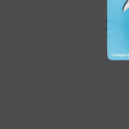
2.181
UYU
UYU
Sauna de va
Llega hoy
Suscríbete a nue
Recibí ofertas, novedade