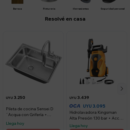
Barraca
Pinturería
Herramientas
Seguridad personal
Resolvé en casa
3.250
3.439
UYU
UYU
3.095
UYU
Pileta de cocina Sensei D
Hidrolavadora Kingsman
´Acqua con Grifería +
Alta Presión 130 bar + Acces
Dispensador
Llega hoy
220v/50 Hz 1600w
Llega hoy