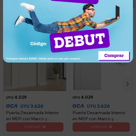
Puertas en varios diseños
4.029
4.029
UYU
UYU
3.626
3.626
UYU
UYU
Puerta Desarmada Interior
Puerta Desarmada Interior
en MDF con Marco y
en MDF con Marco y
Cerradura Lumax - Blanca
Cerradura Lumax - Blanca
Lisa Diseño Ankara Herraje
Lisa Diseño Ankara Herraje