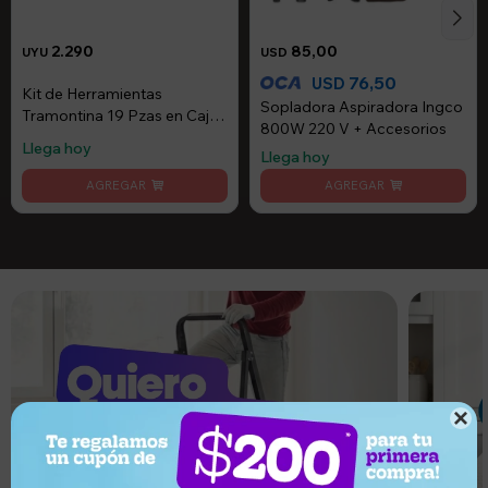
2.290
85,00
UYU
USD
76,50
USD
Kit de Herramientas
Sopladora Aspiradora Ingco
Tramontina 19 Pzas en Caja
800W 220 V + Accesorios
Organizadora
Llega hoy
Llega hoy
