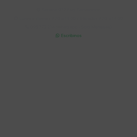
Soriano 932 Esq. Convención

Lunes a Viernes 9:30 a 19:00 / Sábados 9:30 a 14:00

095 772 214 (Whatsapp - Solo Mensajes)

Escribinos

Cuenta
Empresa
Compra
Seguinos