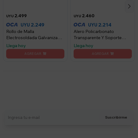
2.499
2.460
UYU
UYU
2.249
2.214
UYU
UYU
Rollo de Malla
Alero Policarbonato
Electrosoldada Galvanizada
Transparente Y Soporte
Lumax 1.5x25mts
Negro 1.5 x 1.0 m
Llega hoy
Llega hoy
Suscríbete a nuestro newsletter
Recibí ofertas, novedades y más
Suscribirme