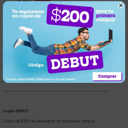

El descuento se verá reflejado en tu carrito al momento de finalizar
la compra (checkout).
Aplican únicamente para compras online en la web
electroventas.com.uy
Descuentos válidos hasta agotar stock.
--------------------------------------------------------------------------------------------
Cupón DEBUT
Cupón de $200 de descuento en tu primera compra.