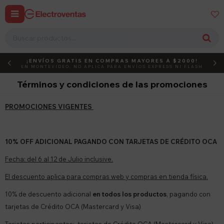


¡ENVÍOS GRATIS EN COMPRAS MAYORES A $2000!
DEBUT
ACTIVÁ EL CÓDIGO
EN MONTEVIDEO, NO APLICA PARA ENVÍOS EXPRESS NI FLASH
Términos y condiciones de las promociones
PROMOCIONES VIGENTES
10% OFF ADICIONAL PAGANDO CON TARJETAS DE CRÉDITO OCA
Fecha: del 6 al 12 de Julio inclusive.
El descuento aplica para compras web y compras en tienda física.
10% de descuento adicional
en todos los productos
, pagando con
tarjetas de Crédito OCA (Mastercard y Visa)