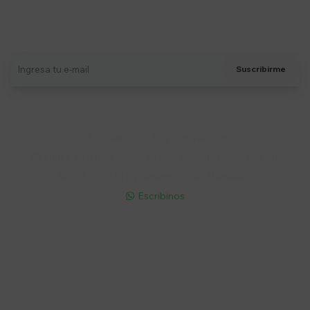
Suscríbete a nuestro newsletter
Recibí ofertas, novedades y más
Suscribirme
Soriano 932 Esq. Convención

Lunes a Viernes 9:30 a 19:00 / Sábados 9:30 a 14:00

095 772 214 (Whatsapp - Solo Mensajes)

Escribinos

Cuenta
Empresa
Compra