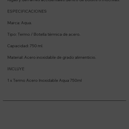
ESPECIFICACIONES
Marca: Aqua.
Tipo: Termo / Botella térmica de acero.
Capacidad: 750 ml.
Material: Acero inoxidable de grado alimenticio.
INCLUYE
1 x Termo Acero Inoxidable Aqua 750ml
Suscríbete a nuestro newsletter
Recibí ofertas, novedades y más