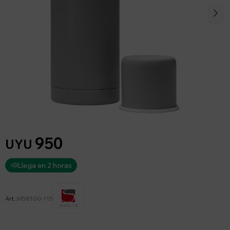
950
UYU
Llega en 2 horas
M58100-115