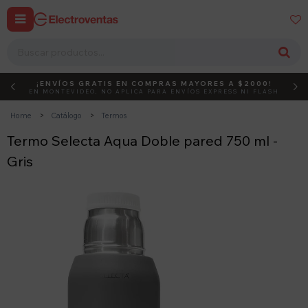


¡ENVÍOS GRATIS EN COMPRAS MAYORES A $2000!
DEBUT
ACTIVÁ EL CÓDIGO
EN MONTEVIDEO, NO APLICA PARA ENVÍOS EXPRESS NI FLASH
Home
Catálogo
Termos
Termo Selecta Aqua Doble pared 750 ml -
Gris