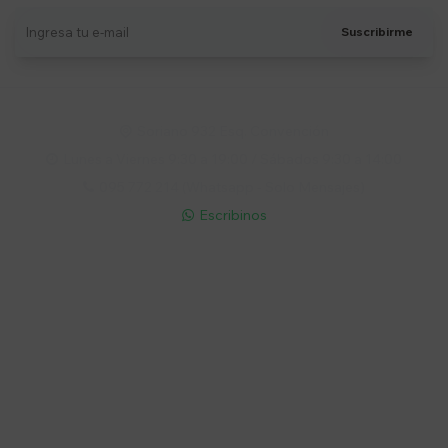
Suscribirme
Soriano 932 Esq. Convención

Lunes a Viernes 9:30 a 19:00 / Sábados 9:30 a 14:00

095 772 214 (Whatsapp - Solo Mensajes)

Escribinos

Cuenta
Empresa
Compra
Seguinos