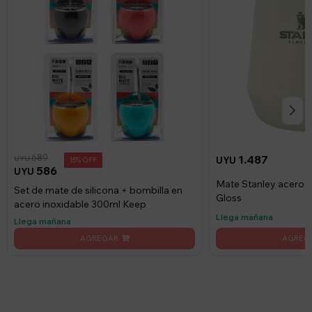
689
1.487
UYU
UYU
15
586
UYU
Mate Stanley acero i
Set de mate de silicona + bombilla en
Gloss
acero inoxidable 300ml Keep
Llega mañana
Llega mañana