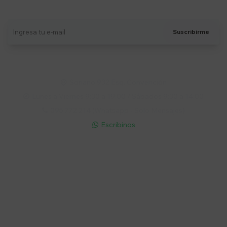
Recibí ofertas, novedades y más
Suscribirme
Soriano 932 Esq. Convención

Lunes a Viernes 9:30 a 19:00 / Sábados 9:30 a 14:00

095 772 214 (Whatsapp - Solo Mensajes)

Escribinos

Cuenta
Empresa
Compra
Seguinos