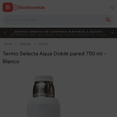


¡ENVÍOS GRATIS EN COMPRAS MAYORES A $2000!
DEBUT
ACTIVÁ EL CÓDIGO
EN MONTEVIDEO, NO APLICA PARA ENVÍOS EXPRESS NI FLASH
Home
Catálogo
Termos
Termo Selecta Aqua Doble pared 750 ml -
Blanco