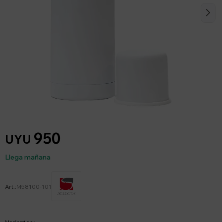
950
UYU
Llega mañana
M58100-101