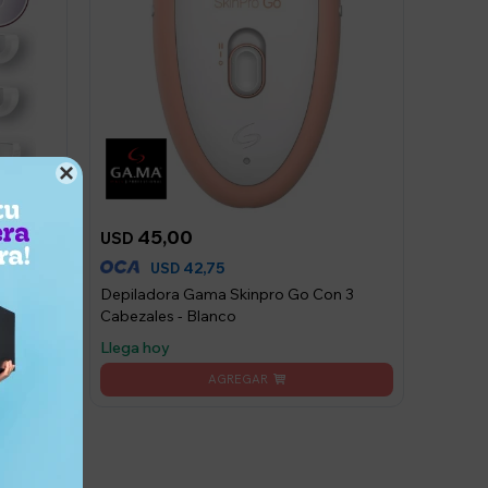

45,00
USD
42,75
USD
sis
Depiladora Gama Skinpro Go Con 3
 -
Cabezales - Blanco
Llega hoy