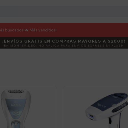
más buscados!🔥
¡Más vendidos!
¡ENVÍOS GRATIS EN COMPRAS MAYORES A $2000!
DEBUT
ACTIVÁ E
EN MONTEVIDEO, NO APLICA PARA ENVÍOS EXPRESS NI FLASH