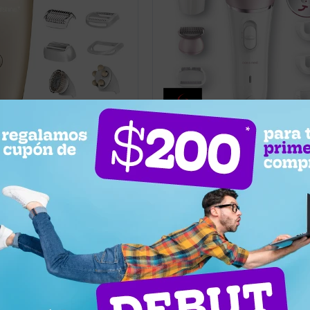
0
79,00
USD
78,85
75,05
USD
Inalámbrica Wet & Dry Gama
Depiladora inalámbrica GAMA Oa
tShine Plus
Next Wet USB & Dry + Accesorios
Blanco
Llega hoy