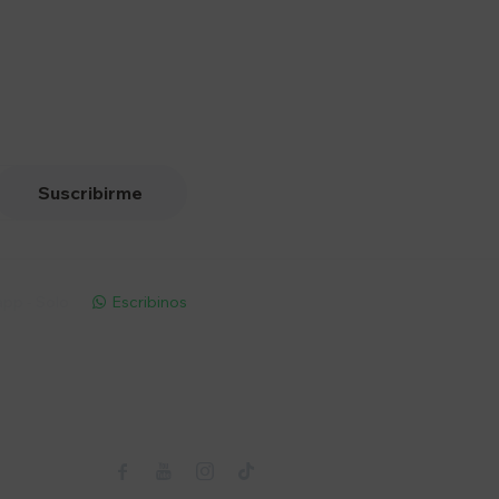
Suscribirme
pp - Solo
Escribinos

Seguinos


