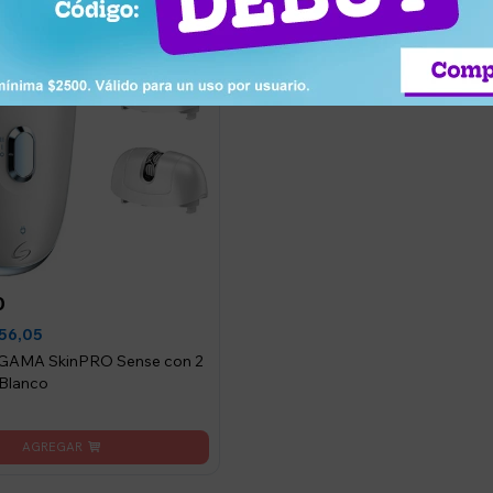
0
56,05
 GAMA SkinPRO Sense con 2
 Blanco