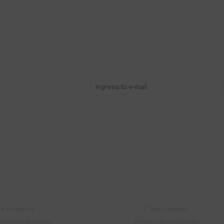
stro newsletter
s y más
Lunes a Viernes 9:30 a 19:00 / Sábados
095 772 214 (Whatsa


9:30 a 14:00
Mensajes)
mpresa
Compra
e Nosotros
Cómo comprar
recomendaciones
Envíos y devoluciones