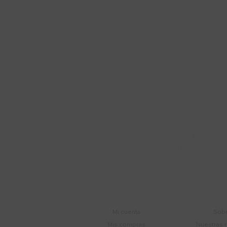
Suscríbete a nue
Recibí ofertas, novedade
Soriano 932 Esq.

Convención
Cuenta
E
Mi cuenta
Sobr
Mis compras
Nuestras 