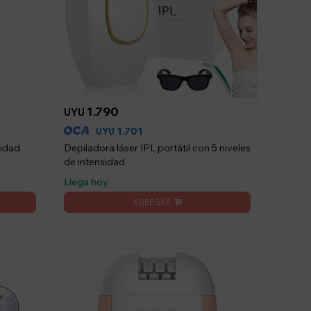
1.790
UYU
1.701
UYU
lidad
Depiladora láser IPL portátil con 5 niveles
de intensidad
Llega hoy