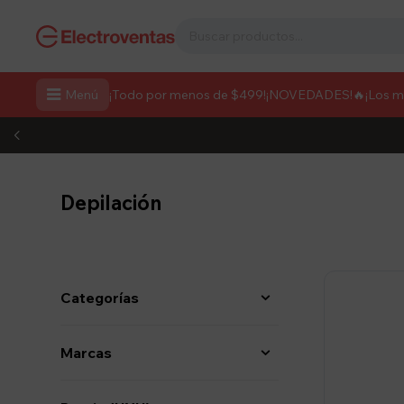

Menú
¡Todo por menos de $499!
¡NOVEDADES!
🔥¡Los 
Depilación
Categorías
Marcas