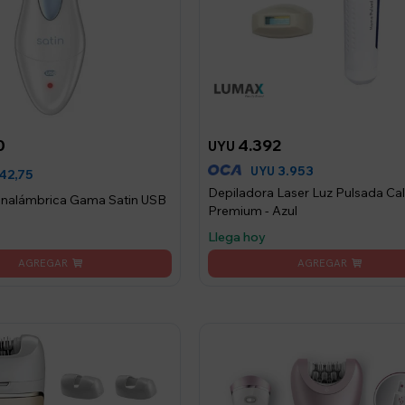
0
4.392
UYU
3.953
UYU
42,75
Depiladora Laser Luz Pulsada Ca
Inalámbrica Gama Satin USB
Premium - Azul
Llega hoy