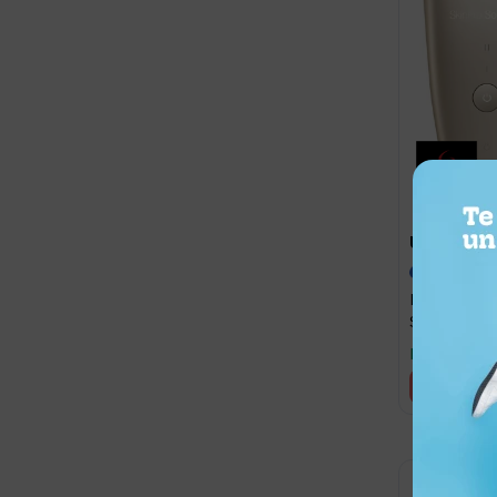
83,0
USD
USD
Depiladora 
SkinPro Sof
Llega hoy