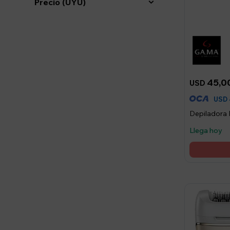
Precio
(UYU)
45,0
USD
USD
Depiladora 
Llega hoy