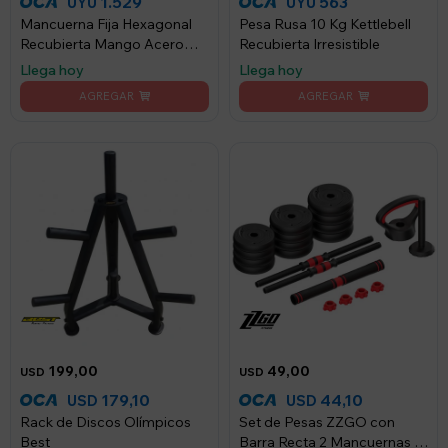
1.529
563
UYU
UYU
Mancuerna Fija Hexagonal
Pesa Rusa 10 Kg Kettlebell
Recubierta Mango Acero
Recubierta Irresistible
Lumax 10KG
Llega hoy
Llega hoy
199,00
49,00
USD
USD
179,10
44,10
USD
USD
Rack de Discos Olímpicos
Set de Pesas ZZGO con
Best
Barra Recta 2 Mancuernas 1