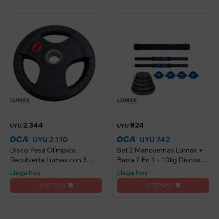
2.344
824
UYU
UYU
2.110
742
UYU
UYU
Disco Pesa Olímpica
Set 2 Mancuernas Lumax +
Recubierta Lumax con 3
Barra 2 En 1 + 10kg Discos
Agarres 15KG
Pesas - Azul
Llega hoy
Llega hoy