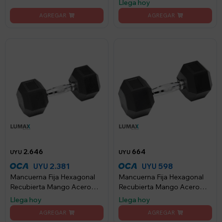
Llega hoy
2.646
664
UYU
UYU
2.381
598
UYU
UYU
Mancuerna Fija Hexagonal
Mancuerna Fija Hexagonal
Recubierta Mango Acero
Recubierta Mango Acero
Lumax 17.5KG - Negro
Lumax 5KG
Llega hoy
Llega hoy