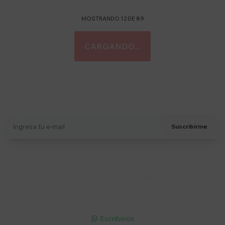
MOSTRANDO
12
DE
89
Suscríbete a nuestro newsletter
Recibí ofertas, novedades y más
Suscribirme
Soriano 932 Esq. Convención

Lunes a Viernes 9:30 a 19:00 / Sábados 9:30 a 14:00

095 772 214 (Whatsapp - Solo Mensajes)

Escribinos
