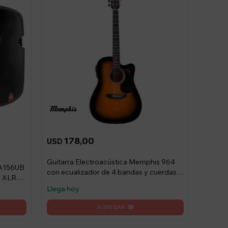
178,00
USD
Guitarra Electroacústica Memphis 964
PA156UB
con ecualizador de 4 bandas y cuerdas
A XLR
de acero - Sunburst
Llega hoy