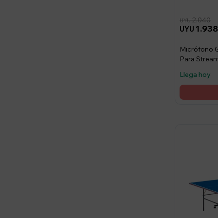
2.040
UYU
1.93
UYU
Micrófono 
Para Strea
Llega hoy