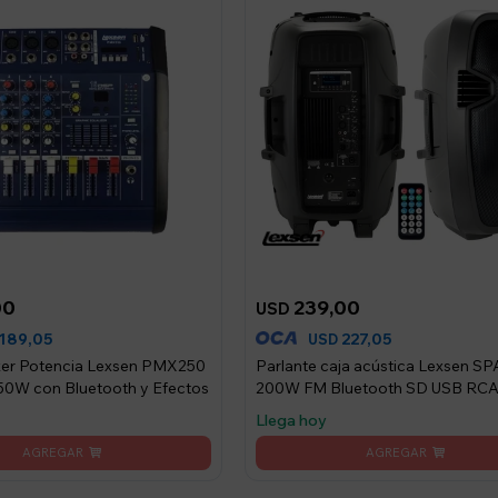
00
239,00
USD
189,05
227,05
USD
xer Potencia Lexsen PMX250
Parlante caja acústica Lexsen S
50W con Bluetooth y Efectos
200W FM Bluetooth SD USB RC
Jack 1/4
Llega hoy