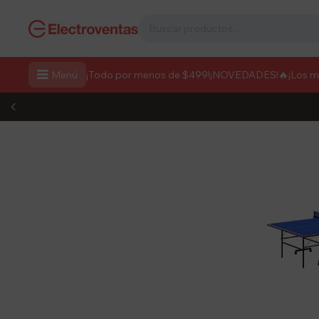

Menú
¡Todo por menos de $499!
¡NOVEDADES!
🔥¡Los 