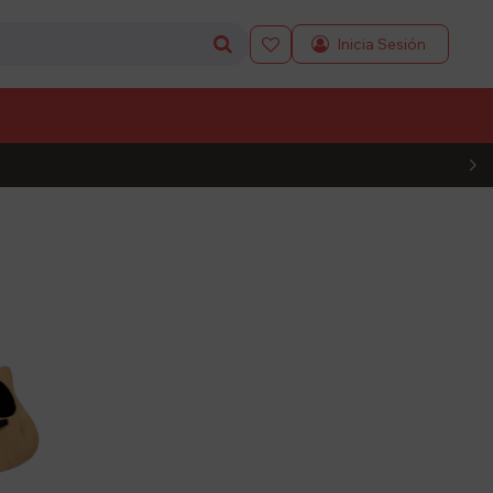

L CÓDIGO