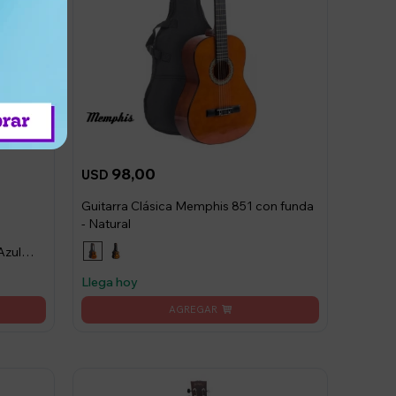
98,00
USD
Guitarra Clásica Memphis 851 con funda
- Natural
Azul
Llega hoy