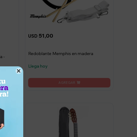
51,00
USD
Redoblante Memphis en madera
a -
Llega hoy
