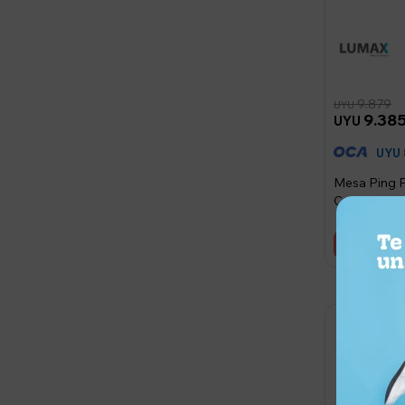
9.879
UYU
9.38
UYU
UYU
Mesa Ping P
Con Ruedas