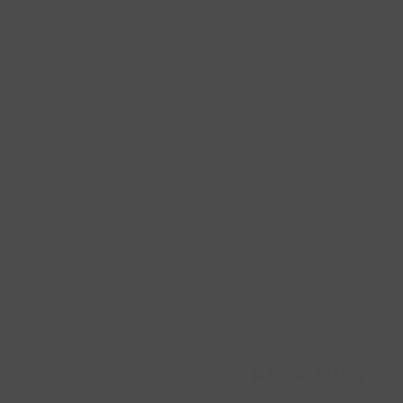
Suscríbete a nue
Recibí ofertas, novedade
Soriano 932 Esq.

Convención