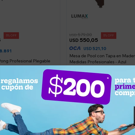
579,00
USD
5
5
5
550,05
USD
521,10
USD
8.891
Mesa de Pool con Tapa en Mader
ong Profesional Plegable
Medidas Profesionales - Azul
 Y Accesorios