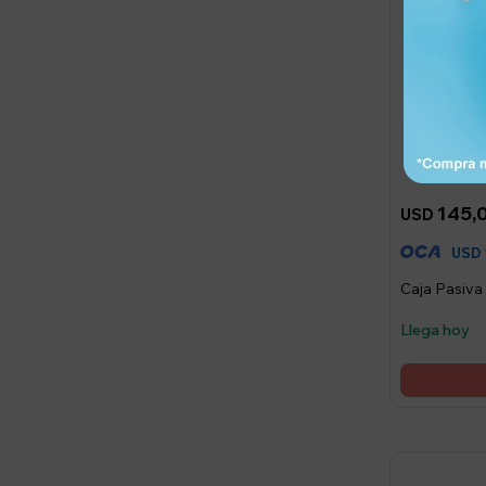
145,
USD
USD
Caja Pasiva
Llega hoy