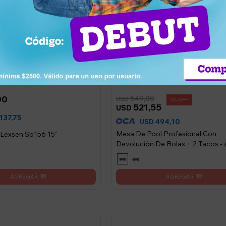
00
549,00
USD
5
521,55
USD
137,75
494,10
USD
Mesa De Pool Profesional Con
 Lexsen Sp156 15"
Devolución De Bolas + 2 Tacos - 
marino