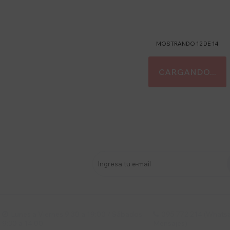
MOSTRANDO
12
DE
14
stro newsletter
s y más
Lunes a Viernes 9:30 a 19:00 / Sábados
095 772 214 (Whatsa


9:30 a 14:00
Mensajes)