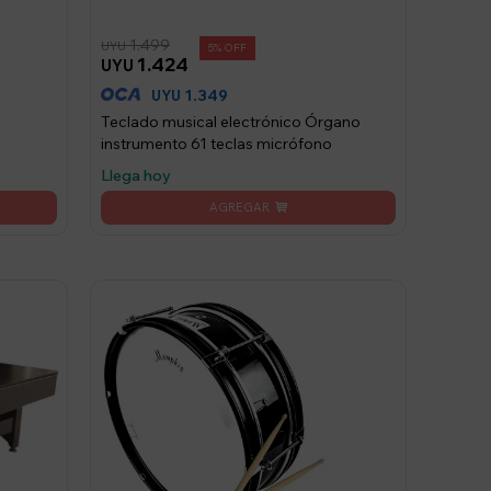
1.499
UYU
5
1.424
UYU
1.349
UYU
Teclado musical electrónico Órgano
instrumento 61 teclas micrófono
Llega hoy