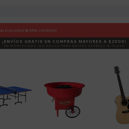
más buscados!🔥
¡Más vendidos!
¡ENVÍOS GRATIS EN COMPRAS MAYORES A $2000!
¡ENVÍOS FLASH! LLEGA EN 2 HORAS
DEBUT
ACTIVÁ E
EN MONTEVIDEO, NO APLICA PARA ENVÍOS EXPRESS NI FLASH
SOLO PARA MONTEVIDEO EN PRODUCTOS SELECCIONADOS