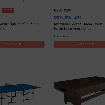
1.199
UYU
5
8
1.079
UYU
Gamer Rgb Usb Con Brazo
Micrófono Solapa Lumax Doble
ming
Inalámbrico Android/ios
Llega hoy