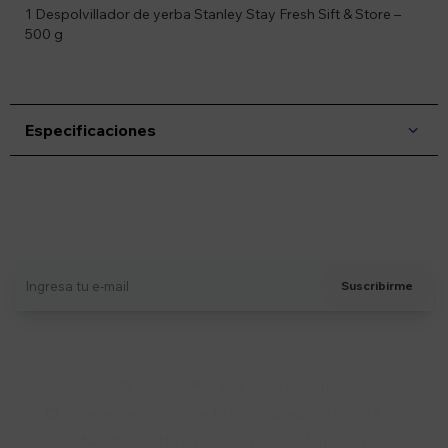
1 Despolvillador de yerba Stanley Stay Fresh Sift & Store –
500 g
Especificaciones
Suscríbete a nuestro newsletter
Recibí ofertas, novedades y más
Suscribirme
Soriano 932 Esq. Convención

Lunes a Viernes 9:30 a 19:00 / Sábados 9:30 a 14:00

095 772 214 (Whatsapp - Solo Mensajes)
