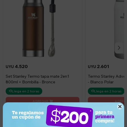
4.520
2.601
UYU
UYU
Set Stanley Termo tapa mate 2en1
Termo Stanley Adve
800ml + Bombilla - Bronce
- Blanco Polar
Llega en 2 horas
Llega en 2 horas
