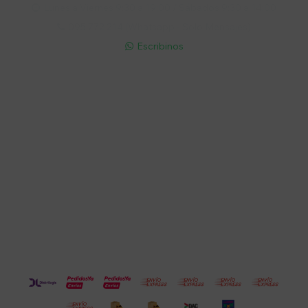
Lunes a Viernes 9:30 a 19:00 / Sábados 9:30 a 14:00

095 772 214 (Whatsapp - Solo Mensajes)

Escribinos

Cuenta
Empresa
Compra
Seguinos