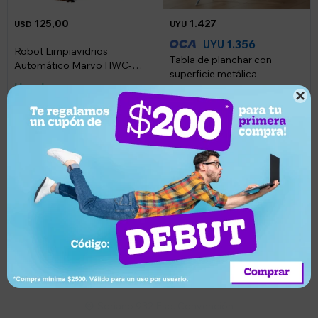
125,00
1.427
USD
UYU
1.356
UYU
Robot Limpiavidrios
Tabla de planchar con
Automático Marvo HWC-
superficie metálica
003 Control Remoto
Llega hoy
Llega hoy

Suscríbete a nuestro newsletter
Recibí ofertas, novedades y más
Suscribirme
Soriano 932 Esq. Convención
