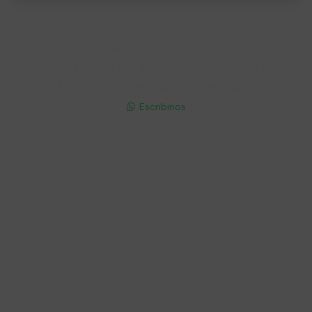
Soriano 932 Esq. Convención

Lunes a Viernes 9:30 a 19:00 / Sábados 9:30 a 14:00

095 772 214 (Whatsapp - Solo Mensajes)

Escribinos

Cuenta
Empresa
Compra
Seguinos