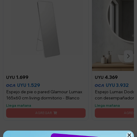
1.699
4.369
UYU
UYU
1.529
3.932
UYU
UYU
Espejo de pie o pared Glamour Lumax
Espejo Lumax Dodd
165x60 cm living dormitorio - Blanco
con desempañador y 
Llega mañana
Llega mañana
