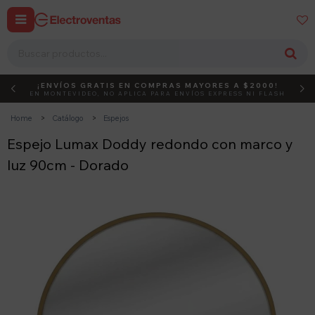


¡ENVÍOS GRATIS EN COMPRAS MAYORES A $2000!
DEBUT
ACTIVÁ EL CÓDIGO
EN MONTEVIDEO, NO APLICA PARA ENVÍOS EXPRESS NI FLASH
Home
Catálogo
Espejos
Espejo Lumax Doddy redondo con marco y
luz 90cm - Dorado