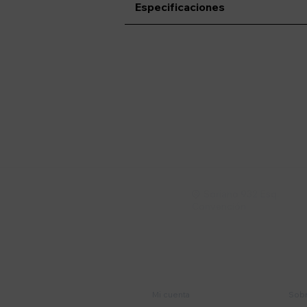
Especificaciones
Suscríbete a nue
Recibí ofertas, novedade
Soriano 932 Esq.

Convención
Cuenta
E
Mi cuenta
Sobr