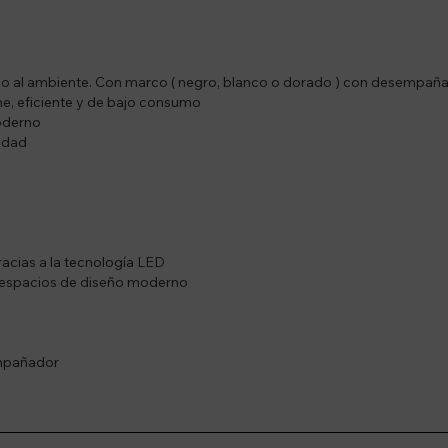
lo al ambiente. Con marco ( negro, blanco o dorado ) con desempañad
me, eficiente y de bajo consumo
moderno
idad
cias a la tecnología LED
 espacios de diseño moderno
empañador