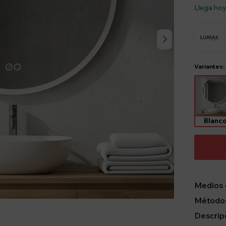
Llega ho
Variantes:
Blanc
Medios 
Métodos
Descrip