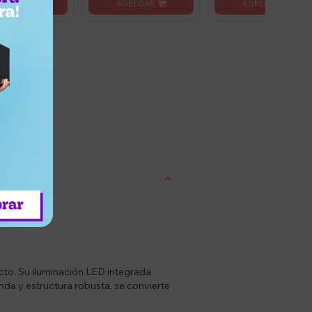
entrega
to. Su iluminación LED integrada
onda y estructura robusta, se convierte