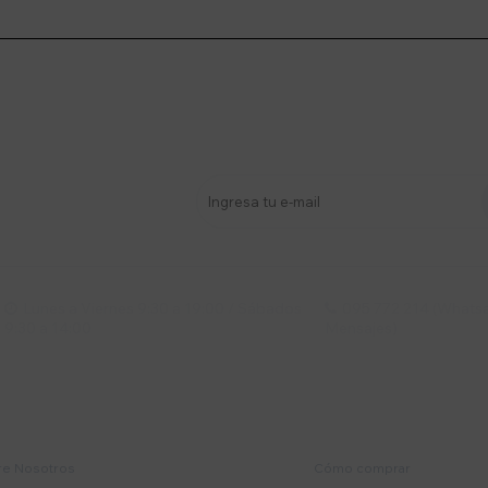
stro newsletter
s y más
Lunes a Viernes 9:30 a 19:00 / Sábados
095 772 214 (Whatsa


9:30 a 14:00
Mensajes)
mpresa
Compra
e Nosotros
Cómo comprar