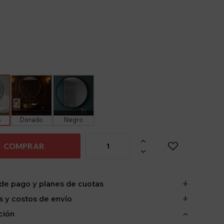
y
o
Dorado
Negro

COMPRAR

de pago y planes de cuotas
 y costos de envío
ción