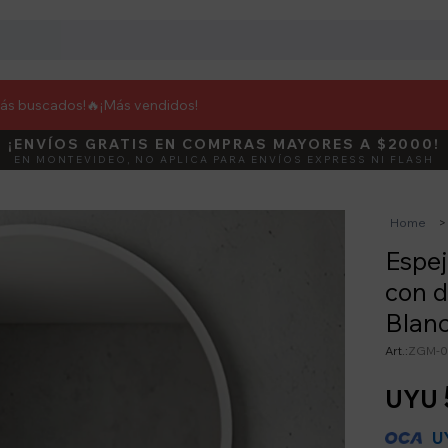
más buscados!🔥
¡Más vendidos!
¡ENVÍOS GRATIS EN COMPRAS MAYORES A $2000!
DEBUT
ACTIVÁ E
EN MONTEVIDEO, NO APLICA PARA ENVÍOS EXPRESS NI FLASH
Home
Espe
con d
Blan
ZGM-0
UYU
U