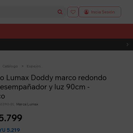

L CÓDIGO
Catálogo
Espejos
jo Lumax Doddy marco redondo
esempañador y luz 90cm -
co
6390-BL
Lumax
5.799
5.219
YU