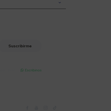
Suscribirme
pp - Solo
Escribinos

Seguinos


