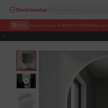

Menú
¡Todo por menos de $499!
¡NOVEDADES!
🔥¡Los 