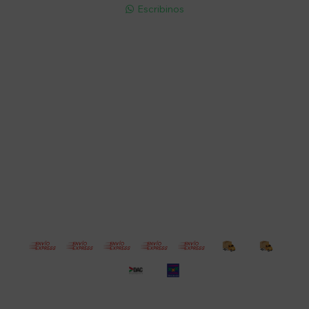
Escribinos

Cuenta
Empresa
Compra
Seguinos
© Copyright 2026 / Electroventas