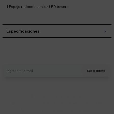
1 Espejo redondo con luz LED trasera
Especificaciones
Suscríbete a nuestro newsletter
Recibí ofertas, novedades y más
Suscribirme
Soriano 932 Esq. Convención

Lunes a Viernes 9:30 a 19:00 / Sábados 9:30 a 14:00

095 772 214 (Whatsapp - Solo Mensajes)
