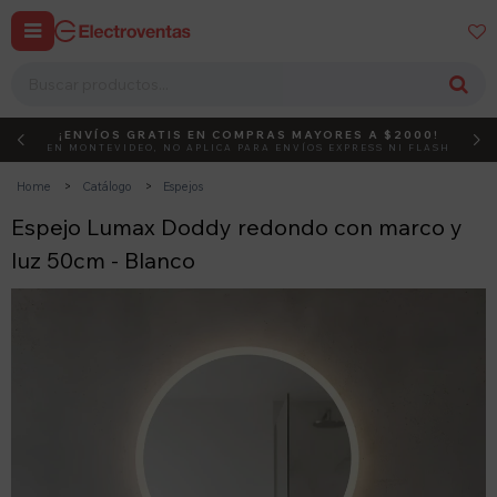


¡ENVÍOS GRATIS EN COMPRAS MAYORES A $2000!
DEBUT
ACTIVÁ EL CÓDIGO
EN MONTEVIDEO, NO APLICA PARA ENVÍOS EXPRESS NI FLASH
Home
Catálogo
Espejos
Espejo Lumax Doddy redondo con marco y
luz 50cm - Blanco