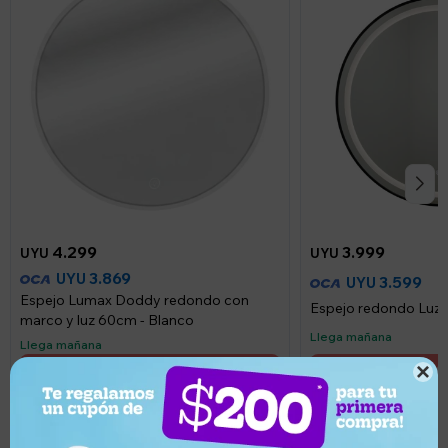
4.299
3.999
UYU
UYU
3.869
UYU
3.599
UYU
Espejo Lumax Doddy redondo con
Espejo redondo Luz
marco y luz 60cm - Blanco
Llega mañana
Llega mañana
