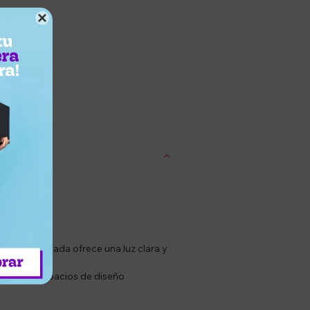

entrega
LED integrada ofrece una luz clara y
cadores o espacios de diseño