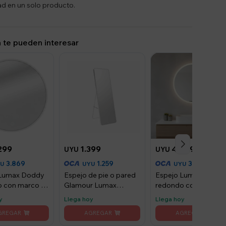
ad en un solo producto.
 te pueden interesar
299
1.399
4.099
UYU
UYU
3.869
1.259
3.689
YU
UYU
UYU
 Lumax Doddy
Espejo de pie o pared
Espejo Lumax Dodd
 con marco y
Glamour Lumax
redondo con marco 
m - Blanco
160x50 cm living
luz 50cm - Blanco
y
Llega hoy
Llega hoy
dormitorio - Blanco