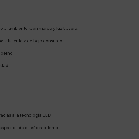
o al ambiente. Con marco y luz trasera.
me, eficiente y de bajo consumo
moderno
idad
cias a la tecnología LED
 espacios de diseño moderno