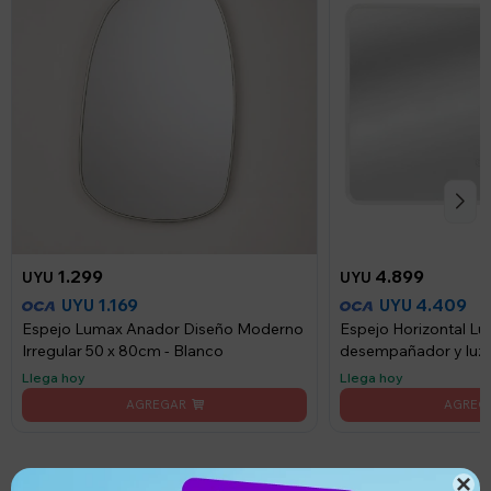
1.299
4.899
UYU
UYU
1.169
4.409
UYU
UYU
Espejo Lumax Anador Diseño Moderno
Espejo Horizontal L
Irregular 50 x 80cm - Blanco
desempañador y luz
Llega hoy
Llega hoy
