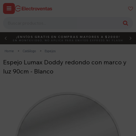


¡ENVÍOS GRATIS EN COMPRAS MAYORES A $2000!
DEBUT
ACTIVÁ EL CÓDIGO
EN MONTEVIDEO, NO APLICA PARA ENVÍOS EXPRESS NI FLASH
Home
Catálogo
Espejos
Espejo Lumax Doddy redondo con marco y
luz 90cm - Blanco