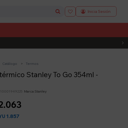

L CÓDIGO
Catálogo
Termos
térmico Stanley To Go 354ml -
210001949225
Stanley
2.063
1.857
YU
y