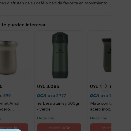
nes disfrutan de su café o bebida favorita en movimiento
 te pueden interesar
5
3.085
1.653
UYU
UYU
599
2.777
1.488
YU
UYU
UYU
met Amalfi
Yerbera Stanley 500gr
Mate con tapa Stanl
Acero
- verde
acero inox. 200ml -
le - Acero
Pine
y
Llega hoy
Llega hoy