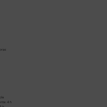
oras
ble
nte: 4 h
5 h