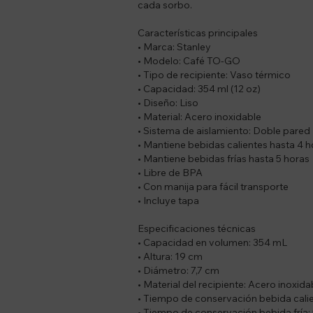
cada sorbo.
Características principales
• Marca: Stanley
• Modelo: Café TO-GO
• Tipo de recipiente: Vaso térmico
• Capacidad: 354 ml (12 oz)
• Diseño: Liso
• Material: Acero inoxidable
• Sistema de aislamiento: Doble pared
• Mantiene bebidas calientes hasta 4 h
• Mantiene bebidas frías hasta 5 horas
• Libre de BPA
• Con manija para fácil transporte
• Incluye tapa
Especificaciones técnicas
• Capacidad en volumen: 354 mL
• Altura: 19 cm
• Diámetro: 7,7 cm
• Material del recipiente: Acero inoxida
• Tiempo de conservación bebida calie
• Tiempo de conservación bebida fría: 