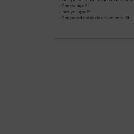
• Con manija: Sí
• Incluye tapa: Sí
• Con pared doble de aislamiento: Sí
Suscríbete a nue
Recibí ofertas, novedade
Soriano 932 Esq.

Convención