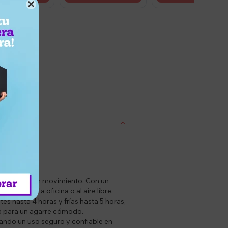

entrega
da favorita en movimiento. Con un
bajo, en la oficina o al aire libre.
es hasta 4 horas y frías hasta 5 horas,
ja para un agarre cómodo.
zando un uso seguro y confiable en