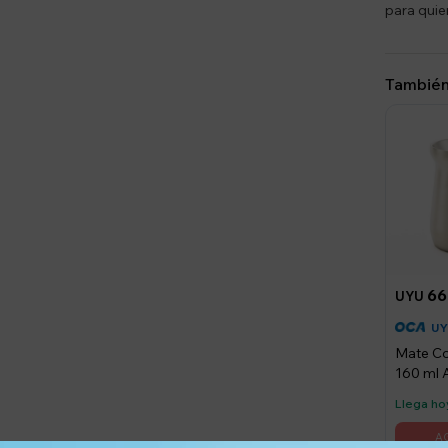
para quie
También
66
UYU
U
Mate Co
160 ml 
Inoxidab
Llega ho