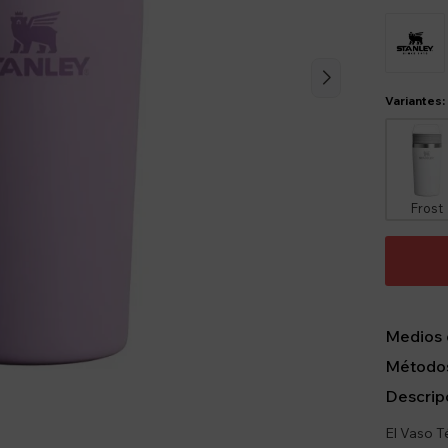
Variantes:
Frost
Medios 
Métodos
Descrip
El Vaso T