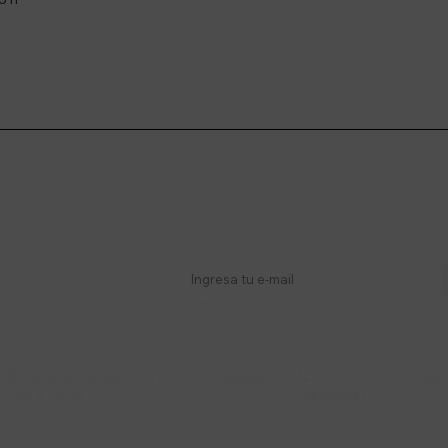
stro newsletter
s y más
Lunes a Viernes 9:30 a 19:00 / Sábados
095 772 214 (Whatsa


9:30 a 14:00
Mensajes)