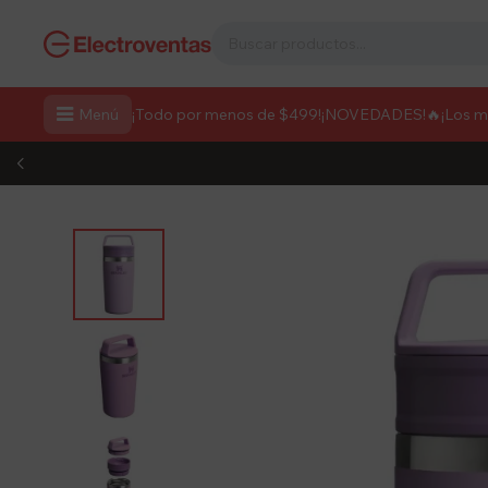

Menú
¡Todo por menos de $499!
¡NOVEDADES!
🔥¡Los 