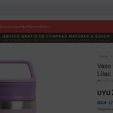
más buscados!🔥
¡Más vendidos!
¡ENVÍOS GRATIS EN COMPRAS MAYORES A $2000!
DEBUT
ACTIVÁ E
EN MONTEVIDEO, NO APLICA PARA ENVÍOS EXPRESS NI FLASH
Home
Vaso 
Lilac
SDT1-
UYU
U
Llega ho