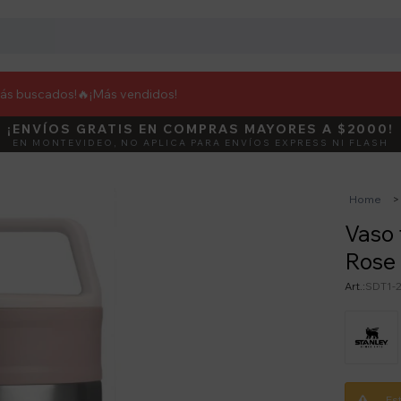
más buscados!🔥
¡Más vendidos!
¡ENVÍOS GRATIS EN COMPRAS MAYORES A $2000!
DEBUT
ACTIVÁ E
EN MONTEVIDEO, NO APLICA PARA ENVÍOS EXPRESS NI FLASH
Home
Vaso 
Rose
SDT1-
Es