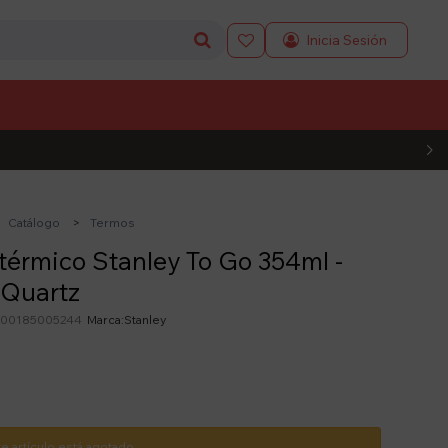

L CÓDIGO
Catálogo
Termos
térmico Stanley To Go 354ml -
 Quartz
200185005244
Stanley
te artículo está agotado.