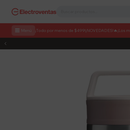

Menú
¡Todo por menos de $499!
¡NOVEDADES!
🔥¡Los 