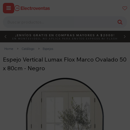


¡ENVÍOS GRATIS EN COMPRAS MAYORES A $2000!
DEBUT
ACTIVÁ EL CÓDIGO
EN MONTEVIDEO, NO APLICA PARA ENVÍOS EXPRESS NI FLASH
Home
Catálogo
Espejos
Espejo Vertical Lumax Flox Marco Ovalado 50
x 80cm - Negro