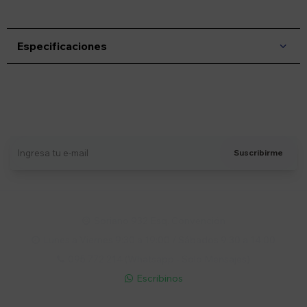
Especificaciones
Suscríbete a nuestro newsletter
Recibí ofertas, novedades y más
Suscribirme
Soriano 932 Esq. Convención

Lunes a Viernes 9:30 a 19:00 / Sábados 9:30 a 14:00

095 772 214 (Whatsapp - Solo Mensajes)

Escribinos
