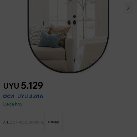
5.129
UYU
4.616
UYU
Llega hoy
ZGM-05250X80-NE