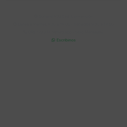
Soriano 932 Esq. Convención

Lunes a Viernes 9:30 a 19:00 / Sábados 9:30 a 14:00

095 772 214 (Whatsapp - Solo Mensajes)

Escribinos

Cuenta
Empresa
Compra
Seguinos