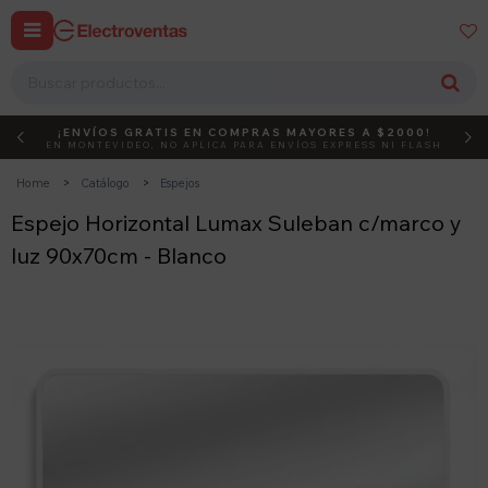


¡ENVÍOS GRATIS EN COMPRAS MAYORES A $2000!
DEBUT
ACTIVÁ EL CÓDIGO
EN MONTEVIDEO, NO APLICA PARA ENVÍOS EXPRESS NI FLASH
Home
Catálogo
Espejos
Espejo Horizontal Lumax Suleban c/marco y
luz 90x70cm - Blanco