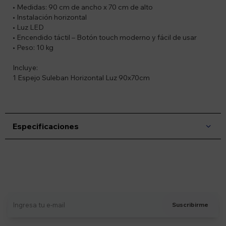
• Medidas: 90 cm de ancho x 70 cm de alto
• Instalación horizontal
• Luz LED
• Encendido táctil – Botón touch moderno y fácil de usar
• Peso: 10 kg
Incluye:
1 Espejo Suleban Horizontal Luz 90x70cm
Especificaciones
Suscríbete a nuestro newsletter
Recibí ofertas, novedades y más
Suscribirme