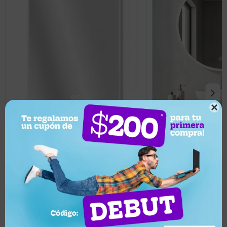

5.299
5.199
UYU
UYU
4.769
4.679
UYU
UYU
Espejo Vertical Lumax c/marco
Espejo Lumax Dodd
desempañador y Luz 90x70cm - Blanco
con desempañador y 
Llega hoy
Llega hoy