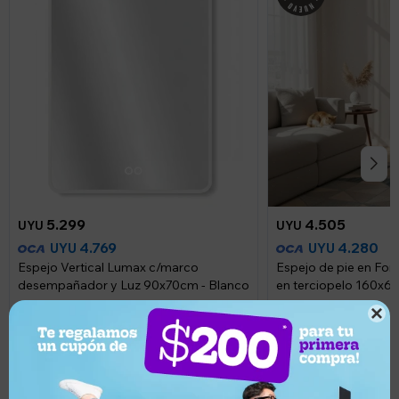
5.299
4.505
UYU
UYU
4.769
4.280
UYU
UYU
Espejo Vertical Lumax c/marco
Espejo de pie en Fo
desempañador y Luz 90x70cm - Blanco
en terciopelo 160x6
Llega hoy
Llega hoy
