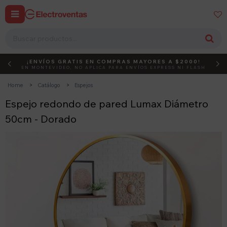


¡ENVÍOS GRATIS EN COMPRAS MAYORES A $2000!
DEBUT
ACTIVÁ EL CÓDIGO
EN MONTEVIDEO, NO APLICA PARA ENVÍOS EXPRESS NI FLASH
Home
Catálogo
Espejos
Espejo redondo de pared Lumax Diámetro
50cm - Dorado