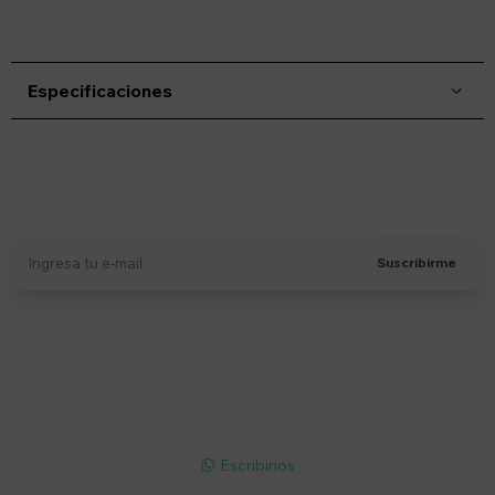
Especificaciones
Suscríbete a nuestro newsletter
Recibí ofertas, novedades y más
Suscribirme
Soriano 932 Esq. Convención

Lunes a Viernes 9:30 a 19:00 / Sábados 9:30 a 14:00

095 772 214 (Whatsapp - Solo Mensajes)

Escribinos
