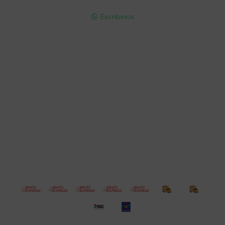
095 772 214 (Whatsapp - Solo Mensajes)

Escribinos

Cuenta
Empresa
Compra
Seguinos