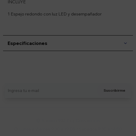
INCLUYE
1 Espejo redondo con luz LED y desempañador
Especificaciones
Suscríbete a nuestro newsletter
Recibí ofertas, novedades y más
Suscribirme
Soriano 932 Esq. Convención

Lunes a Viernes 9:30 a 19:00 / Sábados 9:30 a 14:00
