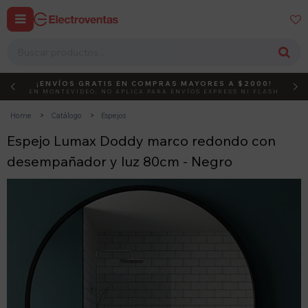


¡ENVÍOS GRATIS EN COMPRAS MAYORES A $2000!
DEBUT
ACTIVÁ EL CÓDIGO
EN MONTEVIDEO, NO APLICA PARA ENVÍOS EXPRESS NI FLASH
Home
Catálogo
Espejos
Espejo Lumax Doddy marco redondo con
desempañador y luz 80cm - Negro