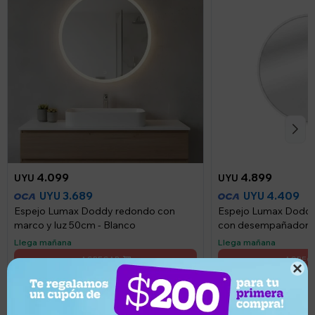
4.099
4.899
UYU
UYU
3.689
4.409
UYU
UYU
Espejo Lumax Doddy redondo con
Espejo Lumax Dodd
marco y luz 50cm - Blanco
con desempañador y 
Llega mañana
Llega mañana
