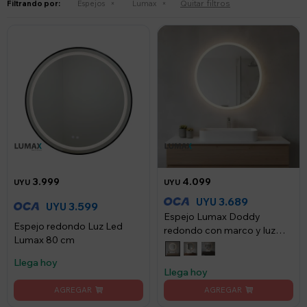
Quitar filtros
Filtrando por:
Espejos
Lumax
3.999
4.099
UYU
UYU
3.689
UYU
3.599
UYU
Espejo Lumax Doddy
Espejo redondo Luz Led
redondo con marco y luz
Lumax 80 cm
50cm - Blanco
Llega hoy
Llega hoy