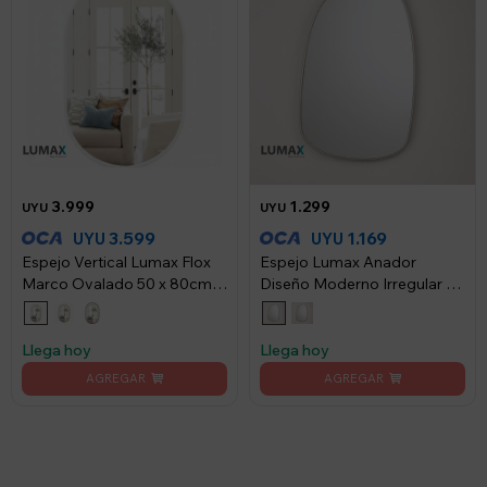
3.999
1.299
UYU
UYU
3.599
1.169
UYU
UYU
Espejo Vertical Lumax Flox
Espejo Lumax Anador
Marco Ovalado 50 x 80cm -
Diseño Moderno Irregular 50
Blanco
x 80cm - Blanco
Llega hoy
Llega hoy