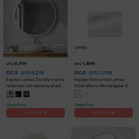
5.799
1.899
UYU
UYU
5.219
1.709
UYU
UYU
Espejo Lumax Doddy marco
Espejo Horizontal Lumax
redondo con desempañador
Xindi Marco Rectangular 90
y luz 90cm - Blanco
x 70cm - Blanco
Llega hoy
Llega hoy