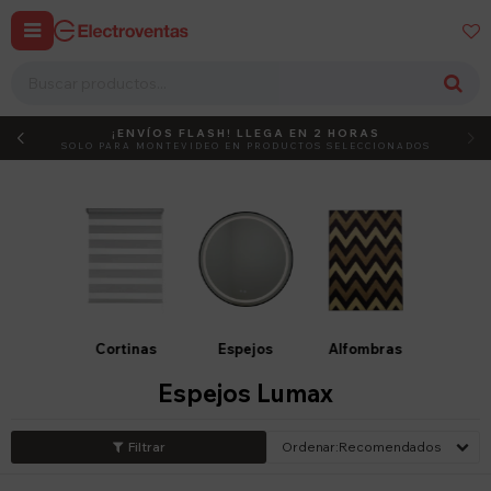


¡ENVÍOS FLASH! LLEGA EN 2 HORAS
DEBUT
ACTIVÁ EL CÓDIGO
SOLO PARA MONTEVIDEO EN PRODUCTOS SELECCIONADOS
Cortinas
Espejos
Alfombras
Espejos Lumax
Recomendados