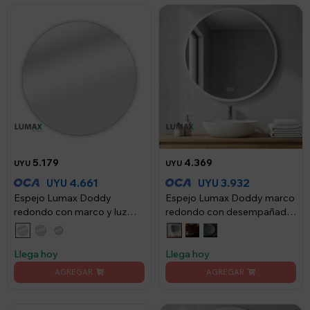
5.179
4.369
UYU
UYU
4.661
3.932
UYU
UYU
Espejo Lumax Doddy
Espejo Lumax Doddy marco
redondo con marco y luz
redondo con desempañador
90cm - Blanco
y luz 50cm - Blanco
Llega hoy
Llega hoy