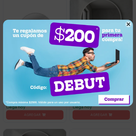

4.899
5.199
UYU
UYU
4.409
4.679
UYU
UYU
Espejo Lumax Doddy marco
Espejo Lumax Doddy marco
redondo con desempañador
redondo con desempañador
y luz 60cm - Blanco
y luz 80cm - Blanco
Llega hoy
Llega hoy