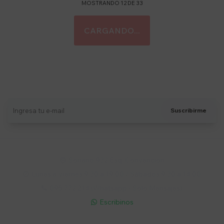
MOSTRANDO
12
DE
33
Suscríbete a nuestro newsletter
Recibí ofertas, novedades y más
Suscribirme
Soriano 932 Esq. Convención

Lunes a Viernes 9:30 a 19:00 / Sábados 9:30 a 14:00

095 772 214 (Whatsapp - Solo Mensajes)

Escribinos
