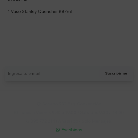
1 Vaso Stanley Quencher 887ml
Suscríbete a nuestro newsletter
Recibí ofertas, novedades y más
Suscribirme
Soriano 932 Esq. Convención

Lunes a Viernes 9:30 a 19:00 / Sábados 9:30 a 14:00

095 772 214 (Whatsapp - Solo Mensajes)

Escribinos
