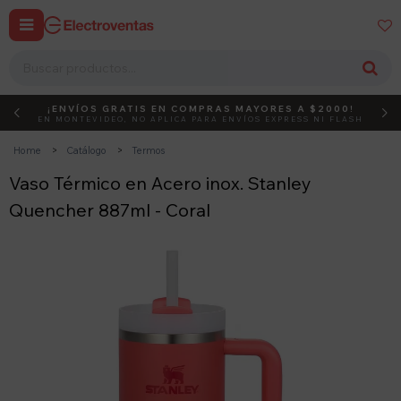


¡ENVÍOS GRATIS EN COMPRAS MAYORES A $2000!
DEBUT
ACTIVÁ EL CÓDIGO
EN MONTEVIDEO, NO APLICA PARA ENVÍOS EXPRESS NI FLASH
Home
Catálogo
Termos
Vaso Térmico en Acero inox. Stanley
Quencher 887ml - Coral