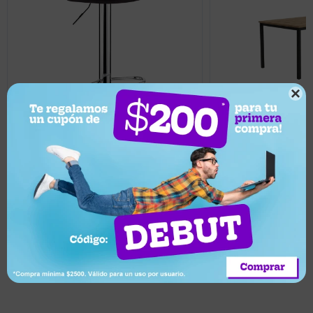

1.512
5.666
UYU
UYU
1.361
5.099
UYU
UYU
Taburete con Altura Regulable
Mesa de comedor ma
Respaldo Apoyapies Ecocuero - Negro
120x80
Llega mañana
Llega mañana