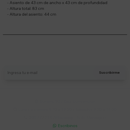
- Asiento de 43 cm de ancho x 43 cm de profundidad
- Altura total: 83 cm
- Altura del asiento: 44 cm
Suscríbete a nuestro newsletter
Recibí ofertas, novedades y más
Suscribirme
Soriano 932 Esq. Convención

Lunes a Viernes 9:30 a 19:00 / Sábados 9:30 a 14:00

095 772 214 (Whatsapp - Solo Mensajes)

Escribinos
