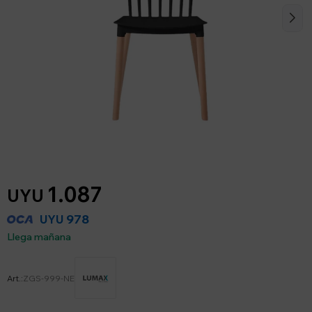
1.087
UYU
978
UYU
Llega mañana
ZGS-999-NE