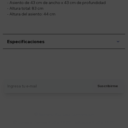
- Asiento de 43 cm de ancho x 43 cm de profundidad
- Altura total: 83 cm
- Altura del asiento: 44 cm
Especificaciones
Suscríbete a nuestro newsletter
Recibí ofertas, novedades y más
Suscribirme
Soriano 932 Esq. Convención

Lunes a Viernes 9:30 a 19:00 / Sábados 9:30 a 14:00
