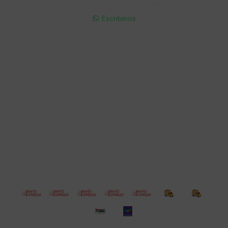
095 772 214 (Whatsapp - Solo Mensajes)

Escribinos

Cuenta
Empresa
Compra
Seguinos