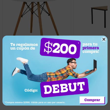

2.458
5.666
UYU
UYU
5.099
UYU
2.212
UYU
Mesa de comedor ma
Mesa Eames circular en madera 80cm
120x80
Llega mañana
Llega mañana