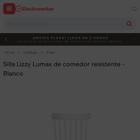


¡ENVÍOS FLASH! LLEGA EN 2 HORAS
DEBUT
ACTIVÁ EL CÓDIGO
SOLO PARA MONTEVIDEO EN PRODUCTOS SELECCIONADOS
Home
Catálogo
Sillas
Silla Lizzy Lumax de comedor resistente -
Blanco