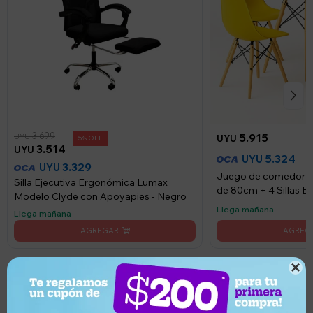
3.699
5.915
UYU
UYU
5
3.514
UYU
5.324
UYU
3.329
UYU
Juego de comedor C
Silla Ejecutiva Ergonómica Lumax
de 80cm + 4 Sillas E
Modelo Clyde con Apoyapies - Negro
Amarillo/Blanco
Llega mañana
Llega mañana
