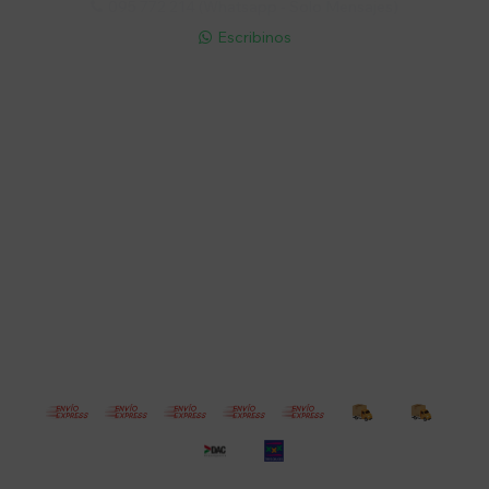
095 772 214 (Whatsapp - Solo Mensajes)

Escribinos

Cuenta
Empresa
Compra
Seguinos