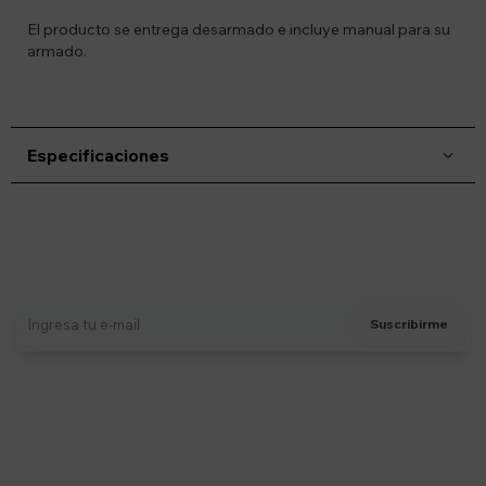
El producto se entrega desarmado e incluye manual para su
armado.
Especificaciones
Suscríbete a nuestro newsletter
Recibí ofertas, novedades y más
Suscribirme
Soriano 932 Esq. Convención

Lunes a Viernes 9:30 a 19:00 / Sábados 9:30 a 14:00
