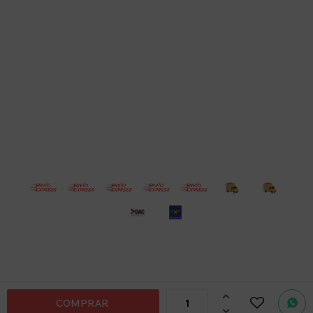
Empresa
Compra
Seguinos
© Copyright 2026 / Electroventas
Por
consultas

COMPRAR
no dudes
