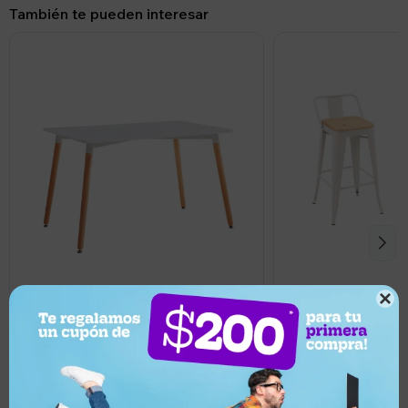
También te pueden interesar

3.499
2.929
UYU
UYU
3.149
2.636
UYU
UYU
Mesa Eames Rectangular en Madera
Pack 2 Taburetes Tol
120x80cm
Asiento de Madera L
Llega hoy
Llega hoy