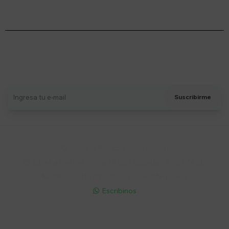
Suscríbete a nuestro newsletter
Recibí ofertas, novedades y más
Suscribirme
Soriano 932 Esq. Convención

Lunes a Viernes 9:30 a 19:00 / Sábados 9:30 a 14:00

095 772 214 (Whatsapp - Solo Mensajes)

Escribinos

Cuenta