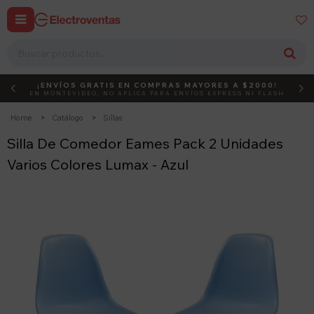


¡ENVÍOS GRATIS EN COMPRAS MAYORES A $2000!
DEBUT
ACTIVÁ EL CÓDIGO
EN MONTEVIDEO, NO APLICA PARA ENVÍOS EXPRESS NI FLASH
Home
Catálogo
Sillas
Silla De Comedor Eames Pack 2 Unidades
Varios Colores Lumax - Azul