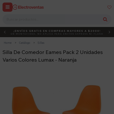


¡ENVÍOS GRATIS EN COMPRAS MAYORES A $2000!
DEBUT
ACTIVÁ EL CÓDIGO
EN MONTEVIDEO, NO APLICA PARA ENVÍOS EXPRESS NI FLASH
Home
Catálogo
Sillas
Silla De Comedor Eames Pack 2 Unidades
Varios Colores Lumax - Naranja