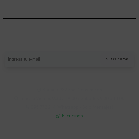
Suscríbete a nuestro newsletter
Recibí ofertas, novedades y más
Suscribirme
Soriano 932 Esq. Convención

Lunes a Viernes 9:30 a 19:00 / Sábados 9:30 a 14:00

095 772 214 (Whatsapp - Solo Mensajes)

Escribinos

Cuenta