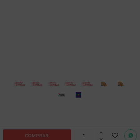
Empresa
Compra
Seguinos
© Copyright 2026 / Electroventas
Por
consultas

COMPRAR
no dudes
