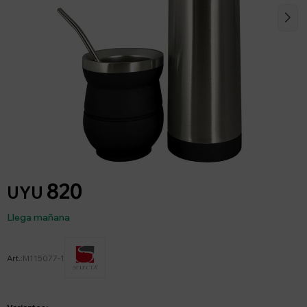
820
UYU
Llega mañana
M115077-1