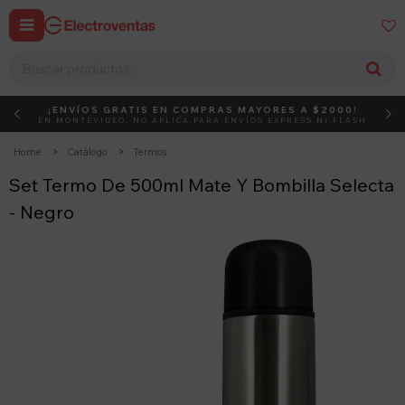


¡ENVÍOS GRATIS EN COMPRAS MAYORES A $2000!
DEBUT
ACTIVÁ EL CÓDIGO
EN MONTEVIDEO, NO APLICA PARA ENVÍOS EXPRESS NI FLASH
Home
Catálogo
Termos
Set Termo De 500ml Mate Y Bombilla Selecta
- Negro