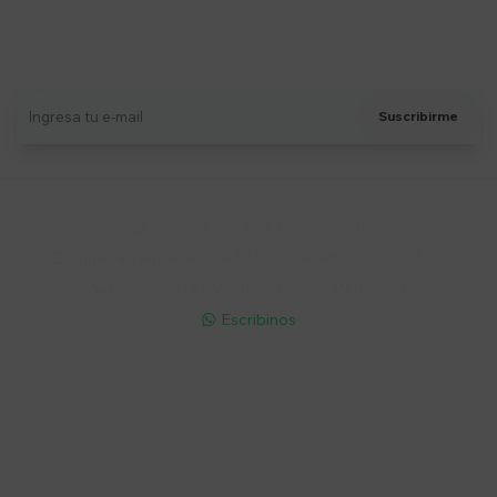
Suscríbete a nuestro newsletter
Recibí ofertas, novedades y más
Suscribirme
Soriano 932 Esq. Convención

Lunes a Viernes 9:30 a 19:00 / Sábados 9:30 a 14:00

095 772 214 (Whatsapp - Solo Mensajes)

Escribinos

Cuenta
Empresa
Compra