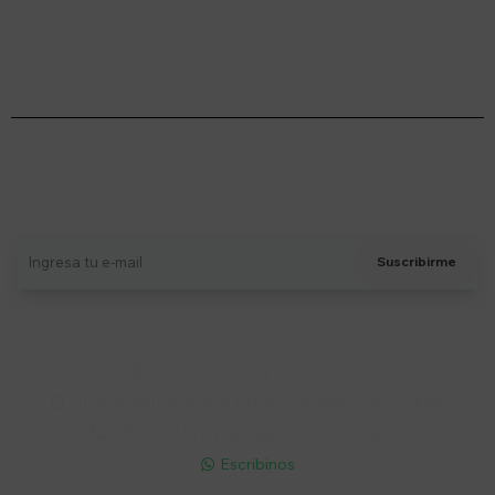
Suscríbete a nuestro newsletter
Recibí ofertas, novedades y más
Suscribirme
Soriano 932 Esq. Convención

Lunes a Viernes 9:30 a 19:00 / Sábados 9:30 a 14:00

095 772 214 (Whatsapp - Solo Mensajes)

Escribinos
