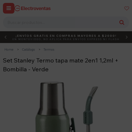


¡ENVÍOS GRATIS EN COMPRAS MAYORES A $2000!
DEBUT
ACTIVÁ EL CÓDIGO
EN MONTEVIDEO, NO APLICA PARA ENVÍOS EXPRESS NI FLASH
Home
Catálogo
Termos
Set Stanley Termo tapa mate 2en1 1,2ml +
Bombilla - Verde