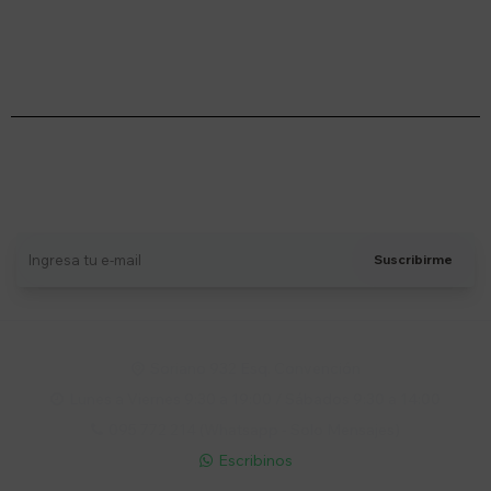
Suscríbete a nuestro newsletter
Recibí ofertas, novedades y más
Suscribirme
Soriano 932 Esq. Convención

Lunes a Viernes 9:30 a 19:00 / Sábados 9:30 a 14:00

095 772 214 (Whatsapp - Solo Mensajes)

Escribinos
