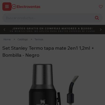


¡ENVÍOS GRATIS EN COMPRAS MAYORES A $2000!
DEBUT
ACTIVÁ EL CÓDIGO
EN MONTEVIDEO, NO APLICA PARA ENVÍOS EXPRESS NI FLASH
Home
Catálogo
Termos
Set Stanley Termo tapa mate 2en1 1,2ml +
Bombilla - Negro