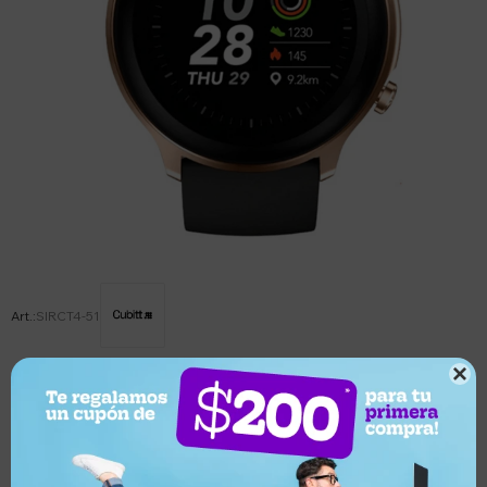
SIRCT4-51

Este artículo está agotado.