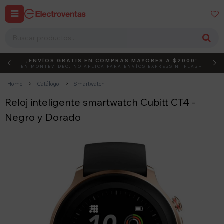


¡ENVÍOS GRATIS EN COMPRAS MAYORES A $2000!
DEBUT
ACTIVÁ EL CÓDIGO
EN MONTEVIDEO, NO APLICA PARA ENVÍOS EXPRESS NI FLASH
Home
Catálogo
Smartwatch
Reloj inteligente smartwatch Cubitt CT4 -
Negro y Dorado