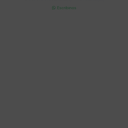
Escribinos

Cuenta
Empresa
Compra
Seguinos
© Copyright 2026 / Electroventas