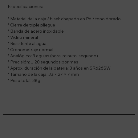
Especificaciones:
* Material de la caja / bisel: chapado en Pd / tono dorado
* Cierre de triple pliegue
* Banda de acero inoxidable
* Vidrio mineral
* Resistente al agua
* Cronometraje normal
* Analógico: 3 agujas (hora, minuto, segundo)
* Precisión: ± 20 segundos por mes
* Aprox. duración de la batería: 3 años en SR626SW
* Tamaño de la caja: 33 × 27 × 7 mm
* Peso total: 38g
Suscríbete a nuestro newsletter
Recibí ofertas, novedades y más