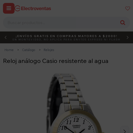


¡ENVÍOS GRATIS EN COMPRAS MAYORES A $2000!
DEBUT
ACTIVÁ EL CÓDIGO
EN MONTEVIDEO, NO APLICA PARA ENVÍOS EXPRESS NI FLASH
Home
Catálogo
Relojes
Reloj análogo Casio resistente al agua