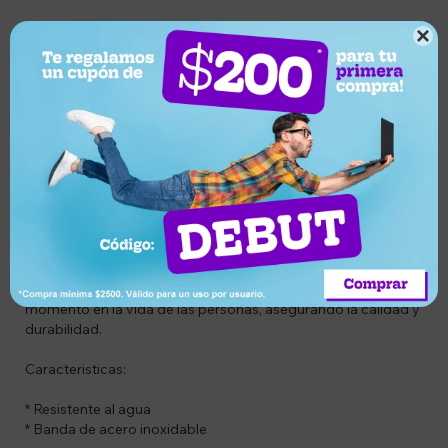

CODIGO: SIR1128G7BRDF
DESCRIPCIÓN DEL PRODUCTO:
Perseguimos un valor estético superior, con relojes
acabados a mano por maestros artesanos, con una atención
rigurosa a los detalles y componentes más pequeños.
Como verdadero fabricante, lo hacemos todo, desde el
desarrollo de nuevas funciones y construcciones hasta la
fabricación de piezas y el ensamblaje de relojes para cada
momento en la vida de las personas, asegurando la calidad y
durabilidad.
Caracteristicas:
* Resistente al agua
* Banda de acero inoxidable