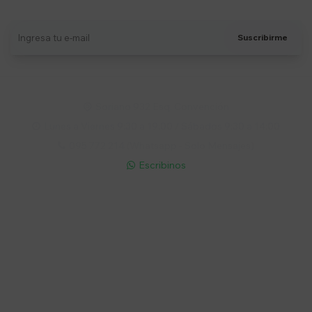
Suscribirme
Soriano 932 Esq. Convención

Lunes a Viernes 9:30 a 19:00 / Sábados 9:30 a 14:00

095 772 214 (Whatsapp - Solo Mensajes)

Escribinos

Cuenta
Empresa
Compra
Seguinos