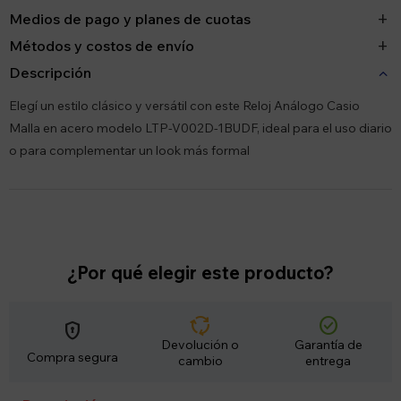
Medios de pago y planes de cuotas
Métodos y costos de envío
Descripción
Elegí un estilo clásico y versátil con este Reloj Análogo Casio
Malla en acero modelo LTP-V002D-1BUDF, ideal para el uso diario
o para complementar un look más formal
¿Por qué elegir este producto?
cycle
check_circle
encrypted
Devolución o
Garantía de
Compra segura
cambio
entrega