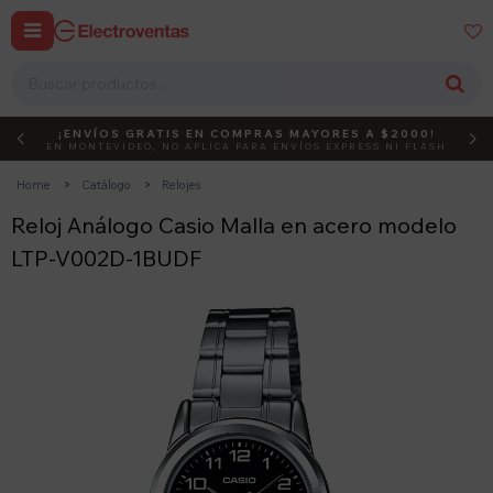


¡ENVÍOS GRATIS EN COMPRAS MAYORES A $2000!
DEBUT
ACTIVÁ EL CÓDIGO
EN MONTEVIDEO, NO APLICA PARA ENVÍOS EXPRESS NI FLASH
Home
Catálogo
Relojes
Reloj Análogo Casio Malla en acero modelo
LTP-V002D-1BUDF