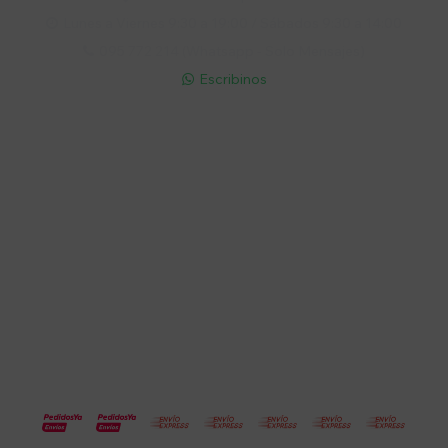
Lunes a Viernes 9:30 a 19:00 / Sábados 9:30 a 14:00

095 772 214 (Whatsapp - Solo Mensajes)

Escribinos

Cuenta
Empresa
Compra
Seguinos