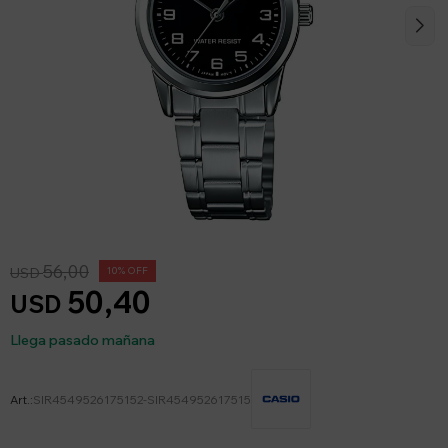
56,00
USD
10
50,40
USD
Llega pasado mañana
SIR4549526175152-SIR454952617515