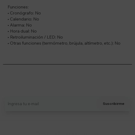
Funciones:
• Cronógrafo: No
• Calendario: No
• Alarma: No
• Hora dual: No
• Retroiluminación / LED: No
• Otras funciones (termómetro, brújula, altímetro, etc.): No
Suscríbete a nuestro newsletter
Recibí ofertas, novedades y más
Suscribirme
Soriano 932 Esq. Convención
