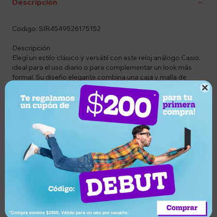
Descripción
Codigo: SIR4549526175152
Descripción
Elegí un estilo clásico y versátil con este reloj análogo Casio,
ideal para el uso diario o para complementar un look más
formal. Su diseño elegante combina una caja y malla de
acero inoxidable en tono plateado con un fondo negro que

aporta sobriedad y fácil lectura. Liviano, cómodo y
resistente, es una excelente opción para quienes buscan
calidad y durabilidad en un accesorio atemporal.
Características principales
• Marca: Casio
• Modelo: LTP-V001D-1B
• Género: Sin género
• Diseño clásico y minimalista
• Malla de acero inoxidable color plateado
• Esfera negra con excelente contraste
• Movimiento preciso de cuarzo
• Cierre desplegable seguro y práctico