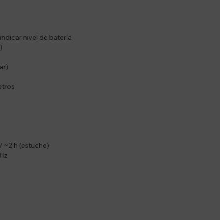
indicar nivel de batería
)
ar)
etros
/ ~2 h (estuche)
kHz