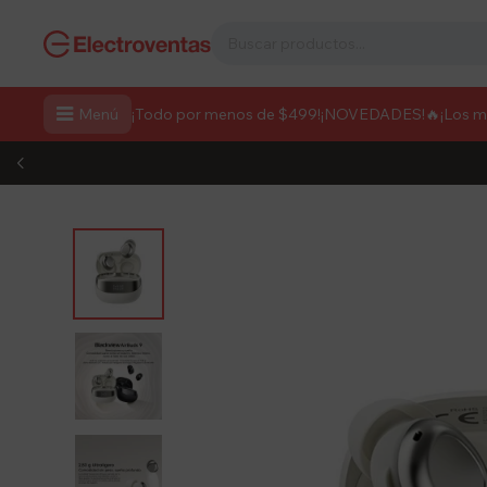

Menú
¡Todo por menos de $499!
¡NOVEDADES!
🔥¡Los 