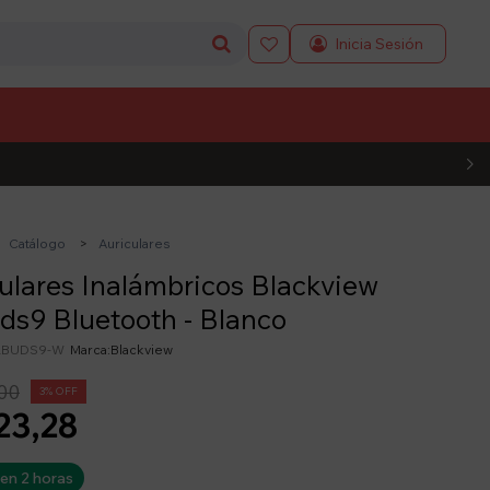

L CÓDIGO
Catálogo
Auriculares
ulares Inalámbricos Blackview
ds9 Bluetooth - Blanco
RBUDS9-W
Blackview
00
3
23,28
 en 2 horas