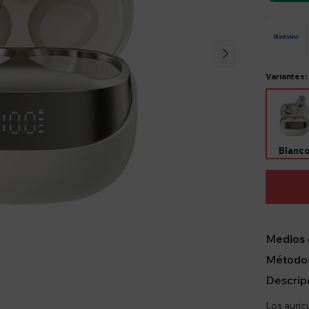
Variantes:
Blanc
Medios 
Métodos
Descrip
Los auric