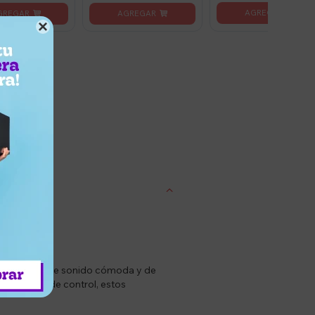

entrega
experiencia de sonido cómoda y de
nteligentes de control, estos