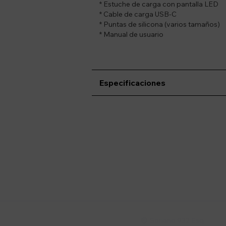
* Estuche de carga con pantalla LED
* Cable de carga USB-C
* Puntas de silicona (varios tamaños)
* Manual de usuario
Especificaciones
Suscríbete a nue
Recibí ofertas, novedade
Soriano 932 Esq.
