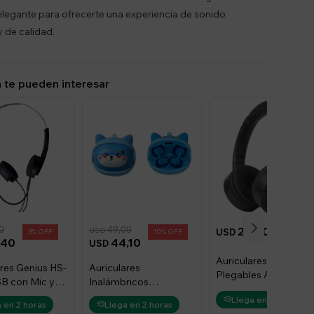
elegante para ofrecerte una experiencia de sonido
 de calidad.
 te pueden interesar
0
49,00
29,00
USD
USD
3
10
,40
44,10
USD
Auriculares Bluetoot
ares Genius HS-
Auriculares
Plegables Aiwa AW-
B con Mic y
Inalámbricos
K17 - Negro
 Negro
Blackview AirbudsK1
Llega en 2 horas
 en 2 horas
Llega en 2 horas
Bt Niño - Azul