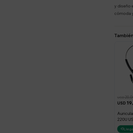
y diseño 
cómoda y
También
20,0
USD
19
USD
Auricul
220U US
Sonido
Llega