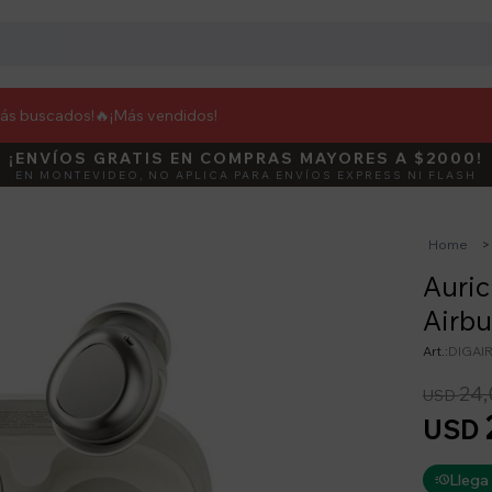
más buscados!🔥
¡Más vendidos!
¡ENVÍOS GRATIS EN COMPRAS MAYORES A $2000!
DEBUT
ACTIVÁ E
EN MONTEVIDEO, NO APLICA PARA ENVÍOS EXPRESS NI FLASH
Home
Auric
Airbu
DIGAI
24,
USD
USD
Llega