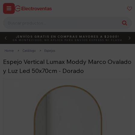


¡ENVÍOS GRATIS EN COMPRAS MAYORES A $2000!
DEBUT
ACTIVÁ EL CÓDIGO
EN MONTEVIDEO, NO APLICA PARA ENVÍOS EXPRESS NI FLASH
Home
Catálogo
Espejos
Espejo Vertical Lumax Moddy Marco Ovalado
y Luz Led 50x70cm - Dorado