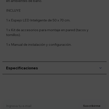
en ambientes de baño.
INCLUYE
1 x Espejo LED Inteligente de 50 x 70 cm.
1 x Kit de accesorios para montaje en pared (tacos y
tornillos).
1 x Manual de instalación y configuración.
Especificaciones
Suscríbete a nuestro newsletter
Recibí ofertas, novedades y más
Suscribirme