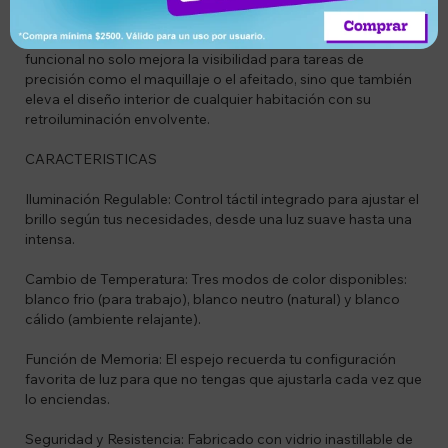
funciones táctiles avanzadas que permiten ajustar tanto la
intensidad como el tono de la luz. Su estética moderna y
funcional no solo mejora la visibilidad para tareas de
precisión como el maquillaje o el afeitado, sino que también
eleva el diseño interior de cualquier habitación con su
retroiluminación envolvente.
CARACTERISTICAS
Iluminación Regulable: Control táctil integrado para ajustar el
brillo según tus necesidades, desde una luz suave hasta una
intensa.
Cambio de Temperatura: Tres modos de color disponibles:
blanco frio (para trabajo), blanco neutro (natural) y blanco
cálido (ambiente relajante).
Función de Memoria: El espejo recuerda tu configuración
favorita de luz para que no tengas que ajustarla cada vez que
lo enciendas.
Seguridad y Resistencia: Fabricado con vidrio inastillable de