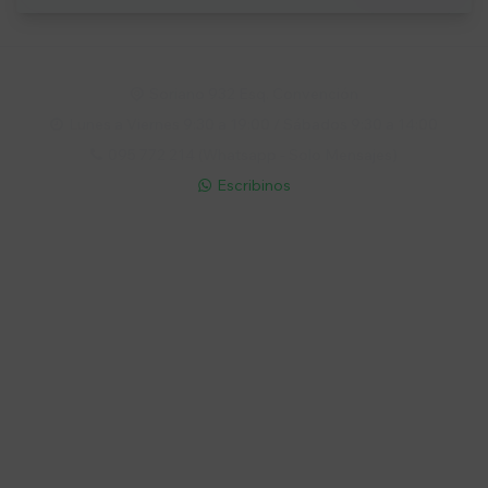
Soriano 932 Esq. Convención

Lunes a Viernes 9:30 a 19:00 / Sábados 9:30 a 14:00

095 772 214 (Whatsapp - Solo Mensajes)

Escribinos

Cuenta
Empresa
Compra
Seguinos