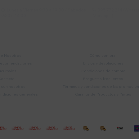
Lunes a Viernes 9:30 a 19:00 / Sábados
095 772 214 (Whatsa


9:30 a 14:00
Mensajes)
mpresa
Compra
e Nosotros
Cómo comprar
recomendaciones
Envíos y devoluciones
ucursales
Condiciones de compra
Contacto
Preguntas frecuentes
a con nosotros
Términos y condiciones de las promocio
ondiciones generales
Garantía de Productos y Partes