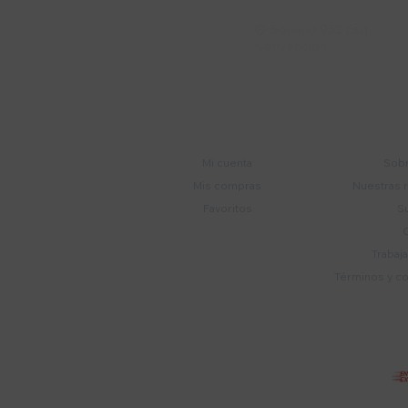
Soriano 932 Esq.

Convención
Cuenta
E
Mi cuenta
Sobr
Mis compras
Nuestras 
Favoritos
S
Trabaj
Términos y c