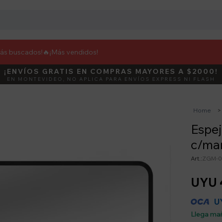
más buscados!🔥
¡Más vendidos!
¡ENVÍOS GRATIS EN COMPRAS MAYORES A $2000!
DEBUT
ACTIVÁ E
EN MONTEVIDEO, NO APLICA PARA ENVÍOS EXPRESS NI FLASH
Home
Espej
c/mar
ZGM-0
UYU
U
Llega ma