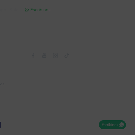
pp - Solo
Escribinos

Seguinos



nes
Escribinos