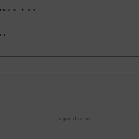
no y fácil de usar
70cm
stro newsletter
s y más