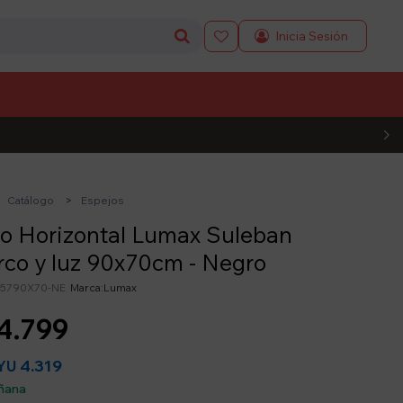

L CÓDIGO
Catálogo
Espejos
o Horizontal Lumax Suleban
co y luz 90x70cm - Negro
5790X70-NE
Lumax
4.799
4.319
YU
ñana