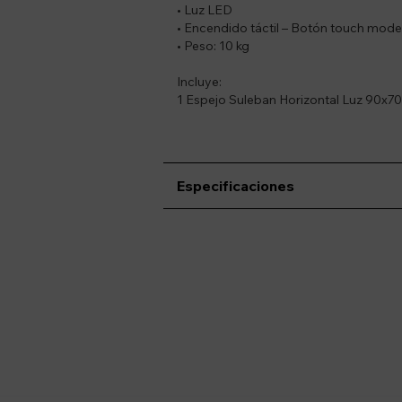
• Luz LED
• Encendido táctil – Botón touch moder
• Peso: 10 kg
Incluye:
1 Espejo Suleban Horizontal Luz 90x
Especificaciones
Suscríbete a nue
Recibí ofertas, novedade