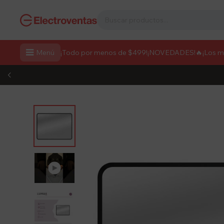

Menú
¡Todo por menos de $499!
¡NOVEDADES!
🔥¡Los 