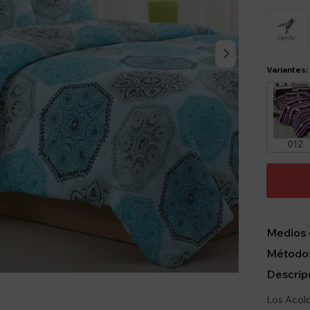
Variantes:
012
Medios 
Métodos
Descrip
Los Acolc