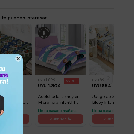
 te pueden interesar

1.899
899
UYU
UYU
5
5
5
4
1.804
854
UYU
UYU
de Sábanas
Acolchado Disney en
Juego de Sábanas
nfantil 1 plaza
Microfibra Infantil 1
Bluey Infantil 1 plaza 
c
Plaza - Frozen
Bluey
asado mañana
Llega pasado mañana
Llega pasado mañana