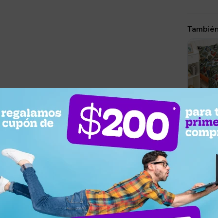
También
899
UYU
85
UYU
Juego 
Disney I
Jurassi
Llega p