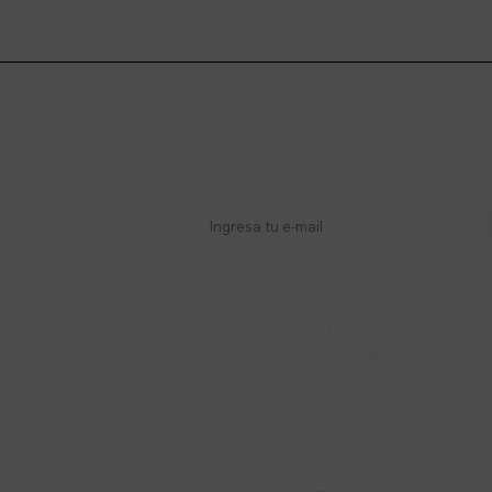
stro newsletter
s y más
Lunes a Viernes 9:30 a 19:00 / Sábados
095 772 214 (Whatsa


9:30 a 14:00
Mensajes)
mpresa
Compra