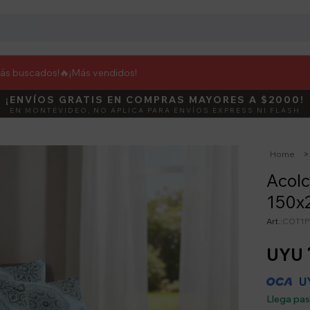
más buscados!🔥
¡Más vendidos!
¡ENVÍOS GRATIS EN COMPRAS MAYORES A $2000!
DEBUT
ACTIVÁ E
EN MONTEVIDEO, NO APLICA PARA ENVÍOS EXPRESS NI FLASH
Home
Acolc
150x
COT1P
UYU
U
Llega pa