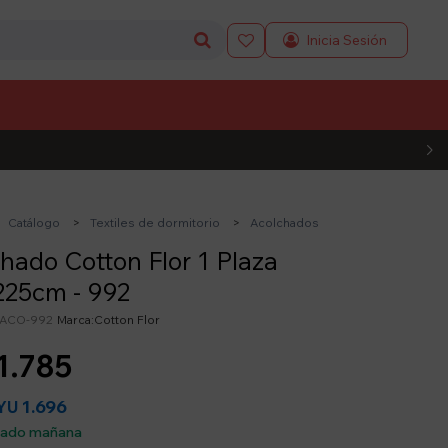

L CÓDIGO
Catálogo
Textiles de dormitorio
Acolchados
hado Cotton Flor 1 Plaza
225cm - 992
ACO-992
Cotton Flor
1.785
1.696
YU
sado mañana