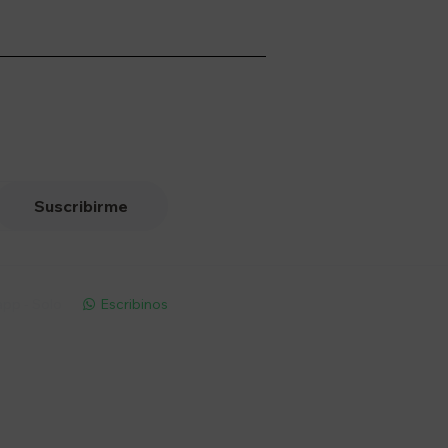
Suscribirme
pp - Solo
Escribinos

Seguinos