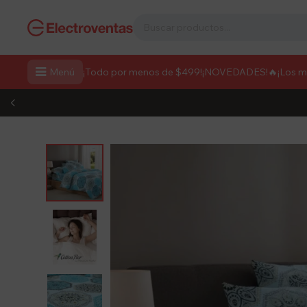

Menú
¡Todo por menos de $499!
¡NOVEDADES!
🔥¡Los 