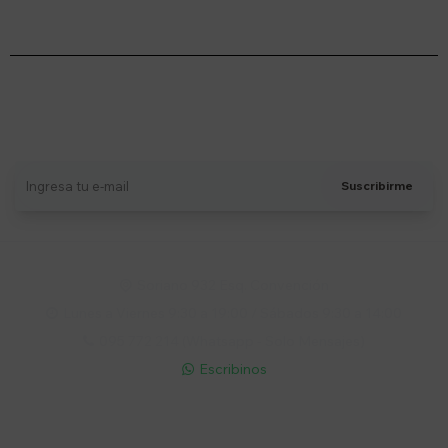
Suscríbete a nuestro newsletter
Recibí ofertas, novedades y más
Suscribirme
Soriano 932 Esq. Convención

Lunes a Viernes 9:30 a 19:00 / Sábados 9:30 a 14:00

095 772 214 (Whatsapp - Solo Mensajes)

Escribinos

Cuenta