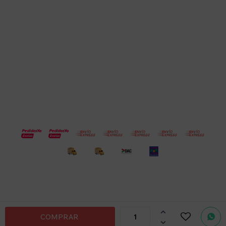
Empresa
Compra
Seguinos
© Copyright 2026 / Electroventas
Por
consultas

COMPRAR
no dudes

en