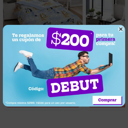

1.899
3.099
UYU
UYU
5
10
1.804
2.789
UYU
UYU
Acolchado en Microfibra Infantil BBC
Juego de Sábanas K
STUDIOS 1 Plaza Bluey
180H L - Árabe Beig
Llega en 2 horas
Llega en 2 horas