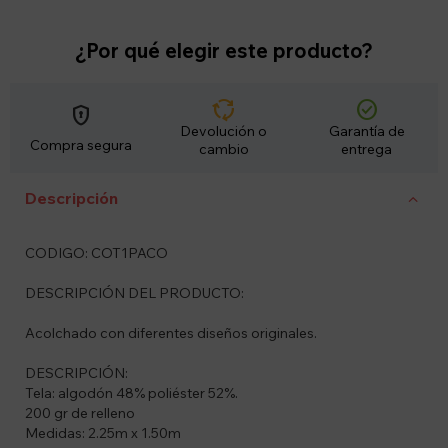
¿Por qué elegir este producto?
cycle
check_circle
encrypted
Devolución o
Garantía de
Compra segura
cambio
entrega
Descripción
CODIGO: COT1PACO
DESCRIPCIÓN DEL PRODUCTO:
Acolchado con diferentes diseños originales.
DESCRIPCIÓN:
Tela: algodón 48% poliéster 52%.
200 gr de relleno
Medidas: 2.25m x 1.50m