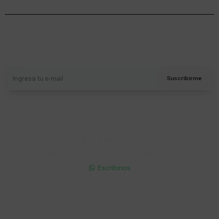
Suscríbete a nuestro newsletter
Recibí ofertas, novedades y más
Suscribirme
Soriano 932 Esq. Convención

Lunes a Viernes 9:30 a 19:00 / Sábados 9:30 a 14:00

095 772 214 (Whatsapp - Solo Mensajes)

Escribinos

Cuenta
Empresa