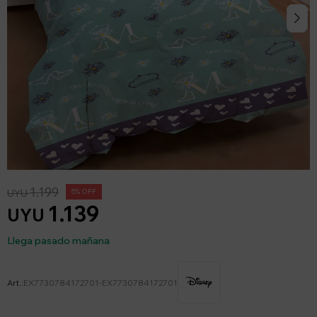
1.199
UYU
5
1.139
UYU
Llega pasado mañana
EX7730784172701-EX7730784172701