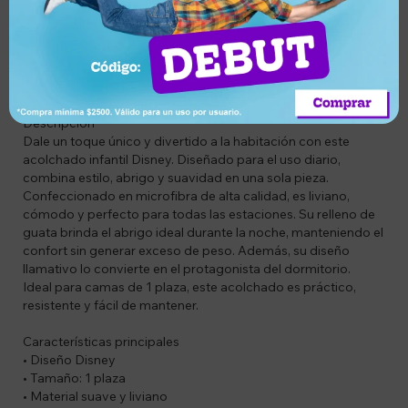
Descripción
Codigo: EXACOINF1PL
Descripción
Dale un toque único y divertido a la habitación con este
acolchado infantil Disney. Diseñado para el uso diario,
combina estilo, abrigo y suavidad en una sola pieza.
Confeccionado en microfibra de alta calidad, es liviano,
cómodo y perfecto para todas las estaciones. Su relleno de
guata brinda el abrigo ideal durante la noche, manteniendo el
confort sin generar exceso de peso. Además, su diseño
llamativo lo convierte en el protagonista del dormitorio.
Ideal para camas de 1 plaza, este acolchado es práctico,
resistente y fácil de mantener.
Características principales
• Diseño Disney
• Tamaño: 1 plaza
• Material suave y liviano