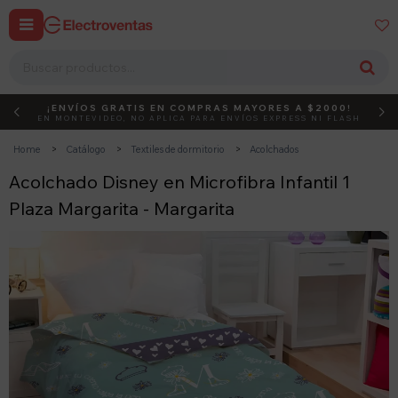


¡ENVÍOS GRATIS EN COMPRAS MAYORES A $2000!
DEBUT
ACTIVÁ EL CÓDIGO
EN MONTEVIDEO, NO APLICA PARA ENVÍOS EXPRESS NI FLASH
Home
Catálogo
Textiles de dormitorio
Acolchados
Acolchado Disney en Microfibra Infantil 1
Plaza Margarita - Margarita