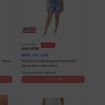
2.787
UYU
60
1.115
UYU
1.059
UYU
 - Rosa
Short bermuda de jeans Denim UFO
Seven Azul - Azul acero
Llega pasado mañana