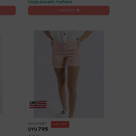
Llega pasado mañana
1.987
UYU
60
795
UYU