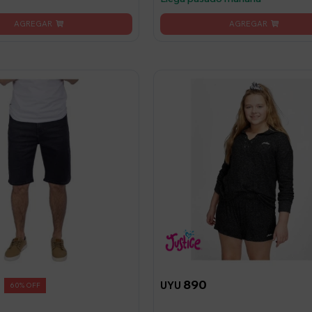
890
UYU
60