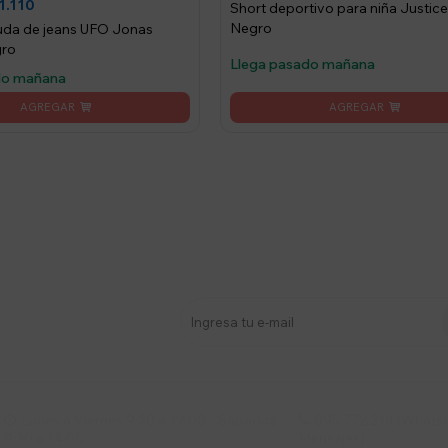
1.110
Short deportivo para niña Justice
Negro
uda de jeans UFO Jonas
gro
Llega pasado mañana
do mañana
stro newsletter
s y más
Lunes a Viernes 9:30 a 19:00 / Sábados
095 772 214 (Whatsa


9:30 a 14:00
Mensajes)