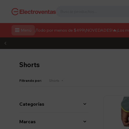

Menú
¡Todo por menos de $499!
¡NOVEDADES!
🔥¡Los 
Shorts
Filtrando por:
Shorts
Categorías
Marcas