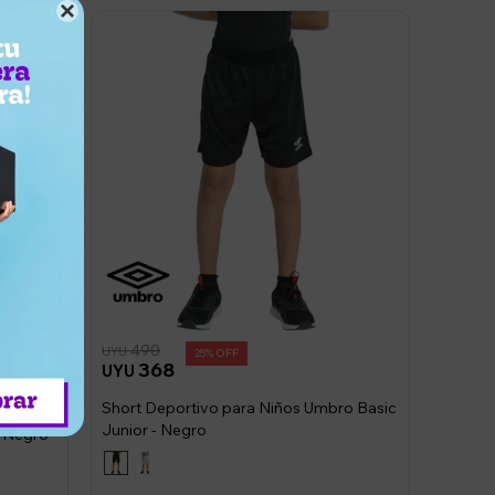

490
UYU
25
368
UYU
Short Deportivo para Niños Umbro Basic
Junior - Negro
o Negro