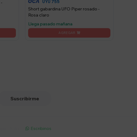
755
UYU
 -
Short gabardina UFO Piper rosado -
Rosa claro
Llega pasado mañana
Suscribirme
pp - Solo
Escribinos
