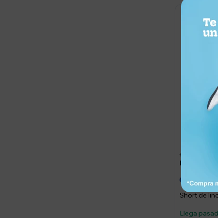
2.520
UYU
1.00
UYU
UYU
Short de li
Llega pasa