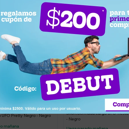
3.453
UYU
60
60
8
1.381
UYU
1.312
UYU
958
Short bermuda cargo UFO Tiest
no UFO Pretty Negro - Negro
- Negro
do mañana
Llega pasado mañana