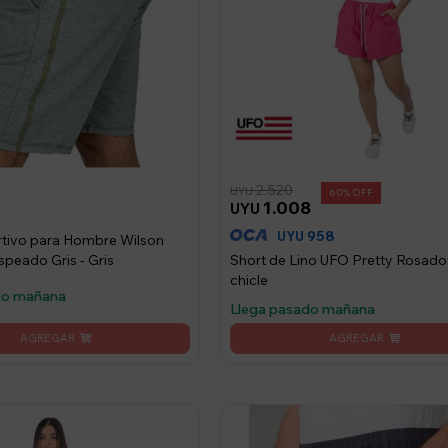
2.520
UYU
60
1.008
UYU
958
UYU
tivo para Hombre Wilson
speado Gris - Gris
Short de Lino UFO Pretty Rosado
chicle
do mañana
Llega pasado mañana