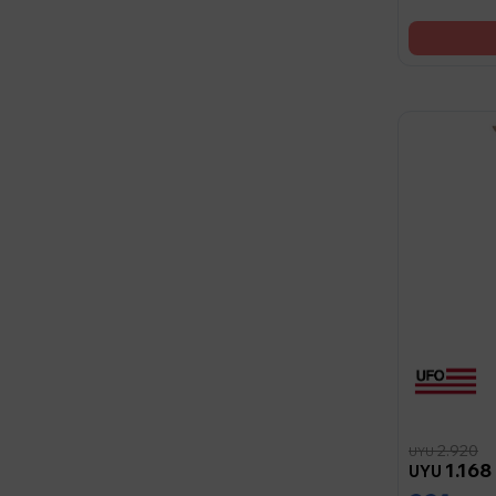
2.920
UYU
1.168
UYU