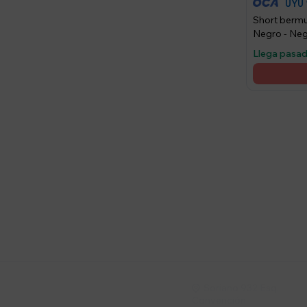
UYU
Short berm
Negro - Ne
Llega pasa
Suscríbete a nue
Recibí ofertas, novedade
Soriano 932 Esq.

Convención