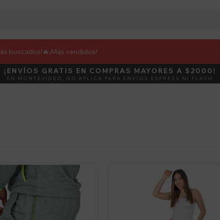
más buscados!🔥
¡Más vendidos!
¡ENVÍOS GRATIS EN COMPRAS MAYORES A $2000!
DEBUT
ACTIVÁ E
EN MONTEVIDEO, NO APLICA PARA ENVÍOS EXPRESS NI FLASH