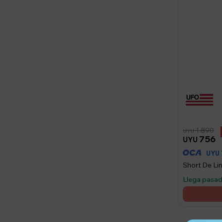
1.890
UYU
756
UYU
UYU
Short De Li
Llega pasa