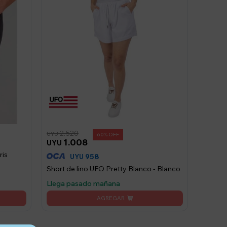
2.520
UYU
60
1.008
UYU
ris
958
UYU
Short de lino UFO Pretty Blanco - Blanco
Llega pasado mañana