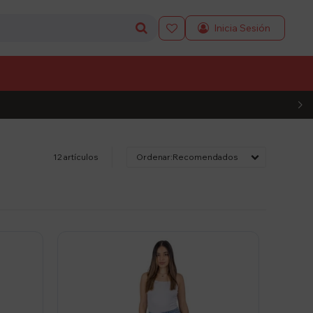

L CÓDIGO
12 artículos
Recomendados