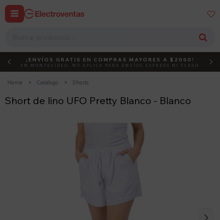


¡ENVÍOS GRATIS EN COMPRAS MAYORES A $2000!
DEBUT
ACTIVÁ EL CÓDIGO
EN MONTEVIDEO, NO APLICA PARA ENVÍOS EXPRESS NI FLASH
Home
Catálogo
Shorts
Short de lino UFO Pretty Blanco - Blanco