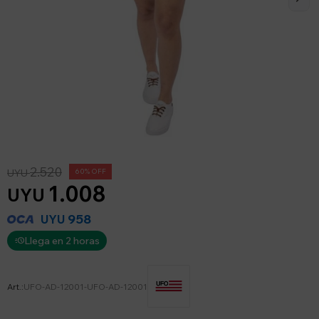
2.520
UYU
60
1.008
UYU
958
UYU
Llega en 2 horas
UFO-AD-12001-UFO-AD-12001