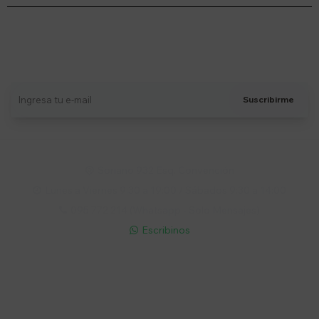
Suscríbete a nuestro newsletter
Recibí ofertas, novedades y más
Suscribirme
Soriano 932 Esq. Convención

Lunes a Viernes 9:30 a 19:00 / Sábados 9:30 a 14:00

095 772 214 (Whatsapp - Solo Mensajes)

Escribinos

Cuenta
Empresa