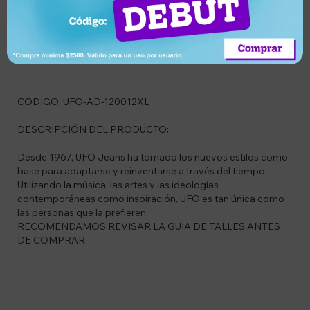
Descripción
CODIGO: UFO-AD-120012XL
DESCRIPCIÓN DEL PRODUCTO:
Desde 1967, UFO Jeans ha tomado los nuevos estilos como
base para adaptarse y reinventarse a través del tiempo.
Utilizando la música, las artes y las ideologías
contemporáneas como inspiración, UFO es tan única como
las personas que la prefieren.
RECOMENDAMOS REVISAR LA GUIA DE TALLES ANTES
DE COMPRAR