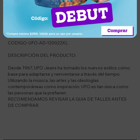
Descripción
CODIGO: UFO-AD-120022XL
DESCRIPCIÓN DEL PRODUCTO:
Desde 1967, UFO Jeans ha tomado los nuevos estilos como
base para adaptarse y reinventarse a través del tiempo.
Utilizando la música, las artes y las ideologías
contemporáneas como inspiración, UFO es tan única como
las personas que la prefieren.
RECOMENDAMOS REVISAR LA GUIA DE TALLES ANTES
DE COMPRAR