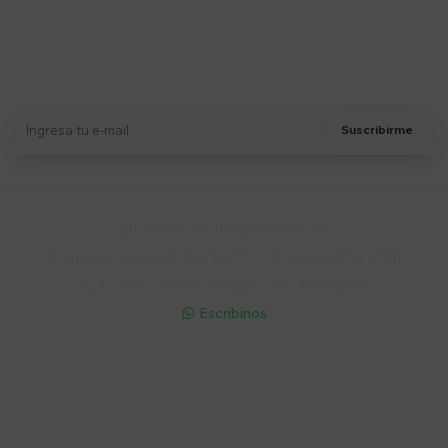
Suscríbete a nuestro newsletter
Recibí ofertas, novedades y más
Suscribirme
Soriano 932 Esq. Convención

Lunes a Viernes 9:30 a 19:00 / Sábados 9:30 a 14:00

095 772 214 (Whatsapp - Solo Mensajes)

Escribinos

Cuenta
Empresa