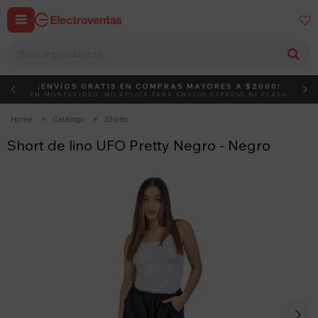


¡ENVÍOS GRATIS EN COMPRAS MAYORES A $2000!
DEBUT
ACTIVÁ EL CÓDIGO
EN MONTEVIDEO, NO APLICA PARA ENVÍOS EXPRESS NI FLASH
Home
Catálogo
Shorts
Short de lino UFO Pretty Negro - Negro