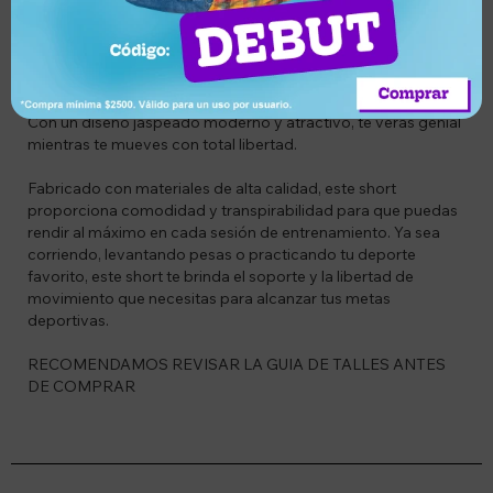
¡Alcanza tu máximo potencial con el Short Deportivo para
Hombre Wilson!
Este short combina estilo y funcionalidad para que puedas
destacar en tus entrenamientos y actividades deportivas.
Con un diseño jaspeado moderno y atractivo, te verás genial
mientras te mueves con total libertad.
Fabricado con materiales de alta calidad, este short
proporciona comodidad y transpirabilidad para que puedas
rendir al máximo en cada sesión de entrenamiento. Ya sea
corriendo, levantando pesas o practicando tu deporte
favorito, este short te brinda el soporte y la libertad de
movimiento que necesitas para alcanzar tus metas
deportivas.
RECOMENDAMOS REVISAR LA GUIA DE TALLES ANTES
DE COMPRAR