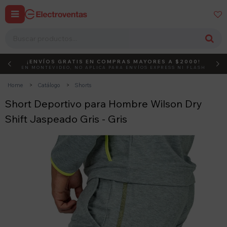


¡ENVÍOS GRATIS EN COMPRAS MAYORES A $2000!
DEBUT
ACTIVÁ EL CÓDIGO
EN MONTEVIDEO, NO APLICA PARA ENVÍOS EXPRESS NI FLASH
Home
Catálogo
Shorts
Short Deportivo para Hombre Wilson Dry
Shift Jaspeado Gris - Gris