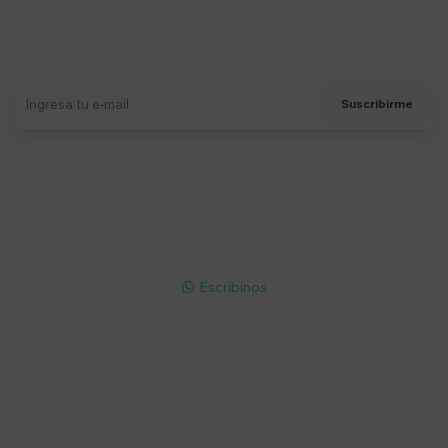
Suscríbete a nuestro newsletter
Recibí ofertas, novedades y más
Suscribirme
Soriano 932 Esq. Convención

Lunes a Viernes 9:30 a 19:00 / Sábados 9:30 a 14:00

095 772 214 (Whatsapp - Solo Mensajes)

Escribinos

Cuenta
Empresa
Compra